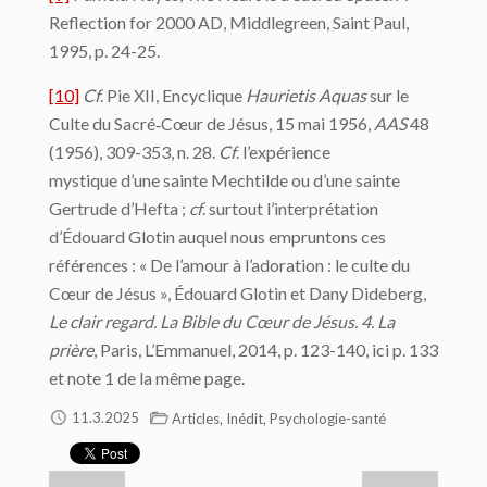
Reflection for 2000 AD, Middlegreen, Saint Paul,
1995, p. 24-25.
[10]
Cf
. Pie XII, Encyclique
Haurietis Aquas
sur le
Culte du Sacré‑Cœur de Jésus, 15 mai 1956,
AAS
48
(1956), 309-353, n. 28.
Cf
. l’expérience
mystique d’une sainte Mechtilde ou d’une sainte
Gertrude d’Hefta ;
cf
. surtout l’interprétation
d’Édouard Glotin auquel nous empruntons ces
références : « De l’amour à l’adoration : le culte du
Cœur de Jésus », Édouard Glotin et Dany Dideberg,
Le clair regard. La Bible du Cœur de Jésus. 4. La
prière
, Paris, L’Emmanuel, 2014, p. 123-140, ici p. 133
et note 1 de la même page.
,
,
11.3.2025
Articles
Inédit
Psychologie-santé