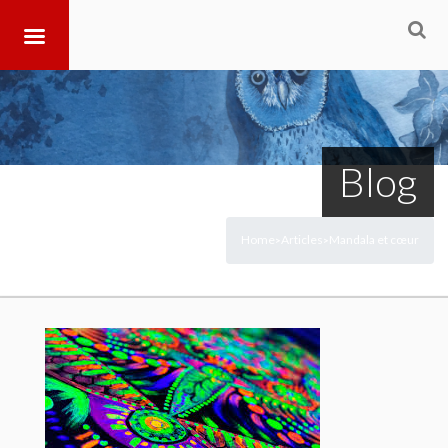
Blog
Home
Articles
Mandala et cœur
>
>