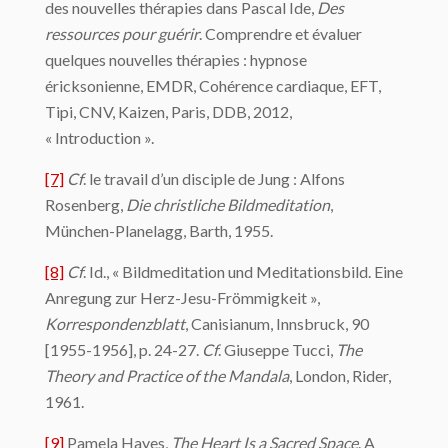
des nouvelles thérapies dans Pascal Ide,
Des
ressources pour guérir
.
Comprendre et évaluer
quelques nouvelles thérapies : hypnose
éricksonienne, EMDR, Cohérence cardiaque, EFT,
Tipi, CNV, Kaizen, Paris, DDB, 2012,
« Introduction ».
[7]
C
f
. le travail d’un disciple de Jung : Alfons
Rosenberg,
Die christliche Bildmeditation
,
München-Planelagg, Barth, 1955.
[8]
Cf
. Id., « Bildmeditation und Meditationsbild. Eine
Anregung zur Herz-Jesu-Frömmigkeit »,
Korrespondenzblatt
, Canisianum, Innsbruck, 90
[1955-1956], p. 24-27.
Cf
. Giuseppe Tucci,
The
Theory and Practice of the Mandala
, London, Rider,
1961.
[9]
Pamela Hayes,
The Heart Is a Sacred Space
. A