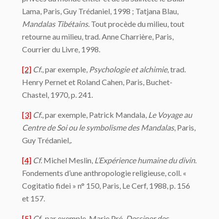
Lama, Paris, Guy Trédaniel, 1998 ; Tatjana Blau,
Mandalas Tibétains.
Tout procède du milieu, tout
retourne au milieu, trad. Anne Charrière, Paris,
Courrier du Livre, 1998.
[2]
Cf
., par exemple,
Psychologie et alchimie
, trad.
Henry Pernet et Roland Cahen, Paris, Buchet-
Chastel, 1970, p. 241.
[3]
Cf
., par exemple, Patrick Mandala,
Le Voyage au
Centre de Soi ou le symbolisme des Mandalas
, Paris,
Guy Trédaniel,.
[4]
Cf
. Michel Meslin,
L’Expérience humaine du divin
.
Fondements d’une anthropologie religieuse, coll. «
Cogitatio fidei » n° 150, Paris, Le Cerf, 1988, p. 156
et 157.
[5]
C
f
., par exemple, Marie Pré,
Dessiner des