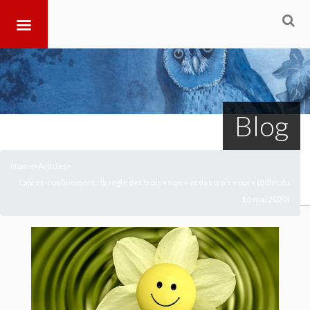
Blog
Home
Articles
>
>
L’après-confinement : la règle des trois « non » et des trois « oui » (Billet du
16 mai 2020)