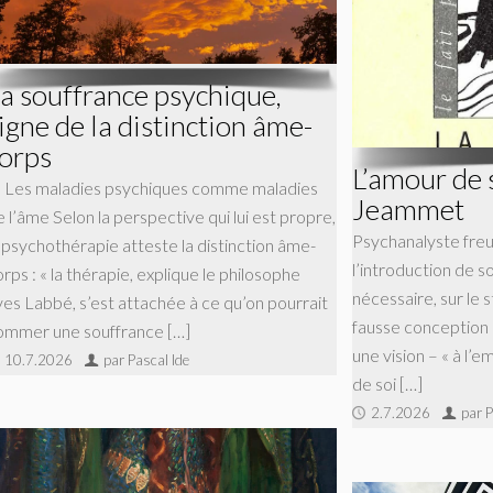
a souffrance psychique,
igne de la distinction âme-
orps
L’amour de 
) Les maladies psychiques comme maladies
Jeammet
 l’âme Selon la perspective qui lui est propre,
Psychanalyste freu
a psychothérapie atteste la distinction âme-
l’introduction de so
rps : « la thérapie, explique le philosophe
nécessaire, sur le s
ves Labbé, s’est attachée à ce qu’on pourrait
fausse conception
ommer une souffrance […]
une vision – « à l’
10.7.2026
par Pascal Ide
de soi […]
2.7.2026
par P