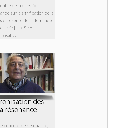
centre de la question
nde sur la signification de la
as différente de la demande
e la vie [1] ». Selon […]
 Pascal Ide
ronisation des
la résonance
he concept de résonance,