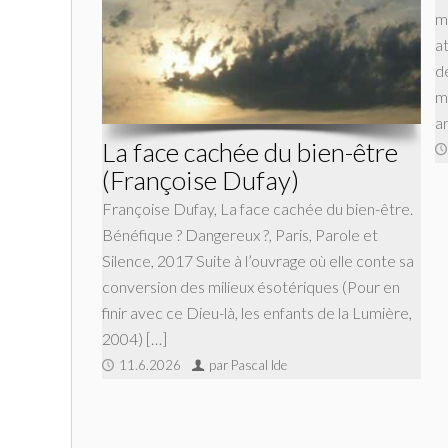
m
a
d
m
a
La face cachée du bien-être
(Françoise Dufay)
Françoise Dufay, La face cachée du bien-être.
Bénéfique ? Dangereux ?, Paris, Parole et
Silence, 2017 Suite à l’ouvrage où elle conte sa
conversion des milieux ésotériques (Pour en
finir avec ce Dieu-là, les enfants de la Lumière,
2004) […]
11.6.2026
par Pascal Ide