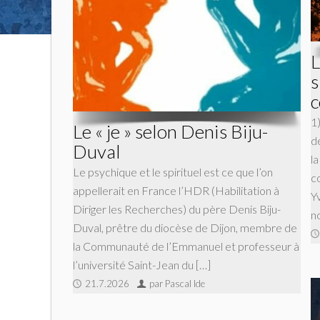
L
s
c
1
Le « je » selon Denis Biju-
de
Duval
l
Le psychique et le spirituel est ce que l’on
co
appellerait en France l’HDR (Habilitation à
Y
Diriger les Recherches) du père Denis Biju-
n
Duval, prêtre du diocèse de Dijon, membre de
la Communauté de l’Emmanuel et professeur à
l’université Saint-Jean du […]
21.7.2026
par Pascal Ide