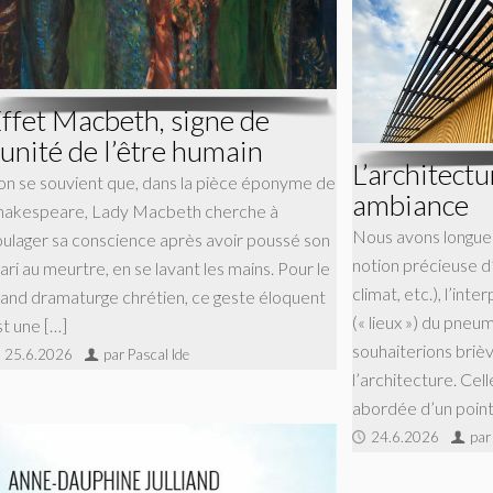
ffet Macbeth, signe de
’unité de l’être humain
L’architec
’on se souvient que, dans la pièce éponyme de
ambiance
hakespeare, Lady Macbeth cherche à
Nous avons longuem
oulager sa conscience après avoir poussé son
notion précieuse 
ari au meurtre, en se lavant les mains. Pour le
climat, etc.), l’in
rand dramaturge chrétien, ce geste éloquent
(« lieux ») du pne
st une […]
souhaiterions brièv
25.6.2026
par Pascal Ide
l’architecture. Cell
abordée d’un point
24.6.2026
par