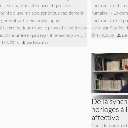
ois, ses parents découvrent qu’elle est
souffrance est au 
tteinte d’une maladie génétique rapidement
humaine : « La dema
égénérative (la leucodystrophie
souffrance n’est p
étachromatique) dont le pronostic est à deux
sur la signification d
ns. Dans un livre qui a rejoint beaucoup de […]
17.6.2026
par
18.6.2026
par Pascal Ide
De la synch
horloges à 
affective
Considérons le ric