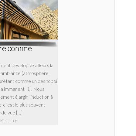
ture comme
ent développé ailleurs la
d’ambiance (atmosphère,
terprétant comme un des topoï
uma immanent [1]. Nous
ement élargir l’induction à
e-ci est le plus souvent
 de vue […]
 Pascal Ide