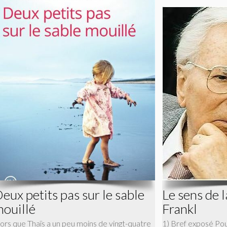
eux petits pas sur le sable
Le sens de 
ouillé
Frankl
lors que Thaïs a un peu moins de vingt-quatre
1) Bref exposé Pour