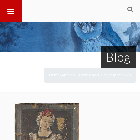
Blog
Home
Articles
La vertu morale de prudence 2/3
>
>