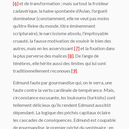
[6]
et de transformation ; mais surtout la froideur
cadavérique, la haine spontanée d’Aslan, l’orgueil
dominateur (constamment, elle ne veut pas moins
qu’être Reine du monde, titre éminemment
scripturaire), le narcissisme absolu, l’impitoyable
cruauté, la fausse motivation de vouloir le bien des
autres, mais en les asservissant
[7]
et la fixation dans
la plus perverse des malices
[8]
. De l’ange de
ténèbres, elle hérite aussi des limites qui lui sont
traditionnellement reconnues
[9]
.
Edmund faute par gourmandise qui, on le verra, une
faute contre la vertu cardinale de tempérance. Mais,
circonstance excusante, les loukoums (turkishs) sont
tellement délicieux qu’ils rendent Edmund aussitôt
dépendant. La logique des péchés capitaux éclaire
les cascades de conséquences. Edmund est coupable
de gourmandise, le premier péché du septénaire : en