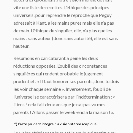
vite une liste de recettes. L’éthique des principes
universels, pour reprendre le reproche que Péguy
adressait à Kant, a les mains pures mais elle n’a pas
de main. L’éthique du singulier, elle, n’a plus que les
mains : sans auteur (donc sans autorité), elle est sans
hauteur.
Résumons en caricaturant à peine les deux
réductions opposées. L’oubli des circonstances
singulières qui rendent probable le jugement
prudentiel : « Il faut honorer ses parents, donc tu dois
les voir chaque semaine ». Inversement, l’oubli de
l’universel se caractérisera par l’indétermination : «
Tiens ! cela fait deux ans que je n’ai pas vu mes
parents ! Allons passer le week-end à la maison ! ».
c’) L’acte prudent intégral : la vision stéréoscopique
La vision stéréoscopique est la seule qui restitue au