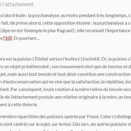
de l’attachement
ssi doctrinale : la psychanalyse, au moins pendant très longtemps, s
 fait, de prime abord, cette opposition étonne : la psychanalyse a 
dipe en est l’exemple le plus flagrant) ; elle reconnaît l’importanc
re
[10]
. Et pourtant…
e est la pulsion (
Triebe
)
versus
l’instinct (
Instinkt
). Or, la pulsion
vers un objet prédéterminé ; son mouvement n’est que de tension et
bjet, mais aussi tout besoin et tout désir constitue une construction
 d’autoconservation qui ne vise que la satisfaction, la réplétion, 
nfant. Par conséquent, toute relation à la mère relève du besoin seco
rie de l’attachement postule une relation originaire à la mère, un bes
nt à cette théorie.
première répartition des pulsions opérée par Freud. Celui-ci distin
n sont centrés sur le sujet, sur le moi. Dès lors, les autres pulsions 