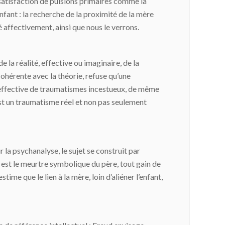
satisfaction de pulsions primaires comme la
’enfant : la recherche de la proximité de la mère
é affectivement, ainsi que nous le verrons.
la réalité, effective ou imaginaire, de la
cohérente avec la théorie, refuse qu’une
e effective de traumatismes incestueux, de même
 est un traumatisme réel et non pas seulement
 la psychanalyse, le sujet se construit par
e est le meurtre symbolique du père, tout gain de
me que le lien à la mère, loin d’aliéner l’enfant,