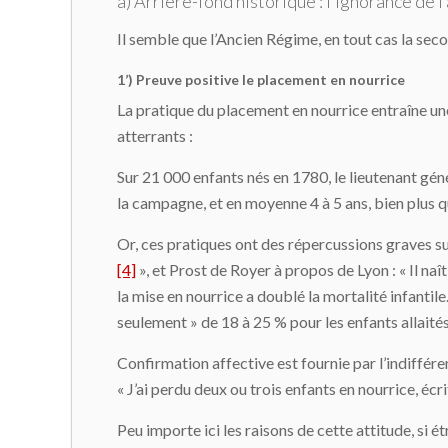
a) Arrière-fond historique : l’ignorance de 
Il semble que l’Ancien Régime, en tout cas la se
1’) Preuve positive le placement en nourrice
La pratique du placement en nourrice entraîne une
atterrants :
Sur 21 000 enfants nés en 1780, le lieutenant gén
la campagne, et en moyenne 4 à 5 ans, bien plus q
Or, ces pratiques ont des répercussions graves sur
[4]
», et Prost de Royer à propos de Lyon : « Il naî
la mise en nourrice a doublé la mortalité infantil
seulement » de 18 à 25 % pour les enfants allaité
Confirmation affective est fournie par l’indiffér
« J’ai perdu deux ou trois enfants en nourrice, éc
Peu importe ici les raisons de cette attitude, si 