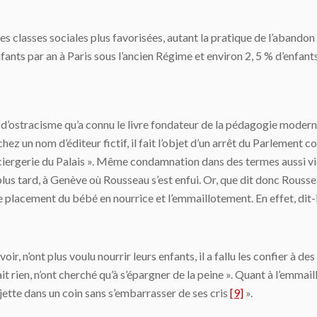
es classes sociales plus favorisées, autant la pratique de l’abandon
nts par an à Paris sous l’ancien Régime et environ 2, 5 % d’enfants
 d’ostracisme qu’a connu le livre fondateur de la pédagogie modern
 chez un nom d’éditeur fictif, il fait l’objet d’un arrêt du Parlement 
onciergerie du Palais ». Même condamnation dans des termes aussi v
plus tard, à Genève où Rousseau s’est enfui. Or, que dit donc Roussea
e placement du bébé en nourrice et l’emmaillotement. En effet, dit-i
ir, n’ont plus voulu nourrir leurs enfants, il a fallu les confier à 
it rien, n’ont cherché qu’à s’épargner de la peine ». Quant à l’emmaill
le jette dans un coin sans s’embarrasser de ses cris
[9]
».