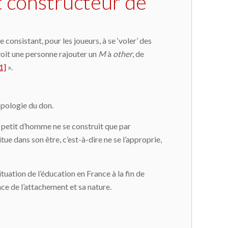
t constructeur de
consistant, pour les joueurs, à se ‘voler’ des
voit une personne rajouter un
M
à
other
, de
1]
».
opologie du don.
e petit d’homme ne se construit que par
itue dans son être, c’est-à-dire ne se l’approprie,
situation de l’éducation en France à la fin de
ence de l’attachement et sa nature.