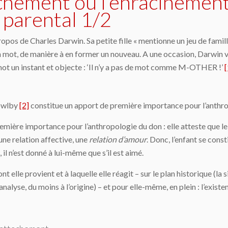
achement ou l’enracinemen
n parental 1/2
s de Charles Darwin. Sa petite fille « mentionne un jeu de famille 
un mot, de manière à en former un nouveau. A une occasion, Darwin 
 mot un instant et objecte : ‘Il n’y a pas de mot comme M-OTHER !’
[
Bowlby
[2]
constitue un apport de première importance pour l’anthr
emière importance pour l’anthropologie du don : elle atteste que l
une relation affective, une
relation d’amour
. Donc, l’enfant se const
 il n’est donné à lui-même que s’il est aimé.
t elle provient et à laquelle elle réagit – sur le plan historique (la 
analyse, du moins à l’origine) – et pour elle-même, en plein : l’exist