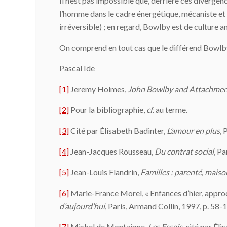
Il n’est pas impossible que, derrière ces diverge
l’homme dans le cadre énergétique, mécaniste et
irréversible) ; en regard, Bowlby est de culture am
On comprend en tout cas que le différend Bowlby-
Pascal Ide
[1]
Jeremy Holmes,
John Bowlby and Attachmen
[2]
Pour la bibliographie,
cf
. au terme.
[3]
Cité par Élisabeth Badinter,
L’amour en plus
, 
[4]
Jean-Jacques Rousseau,
Du contrat social
, Pa
[5]
Jean-Louis Flandrin,
Familles : parenté, maiso
[6]
Marie-France Morel, « Enfances d’hier, approc
d’aujourd’hui
, Paris, Armand Collin, 1997, p. 58-
[7]
Michel de Montaigne,
Les Essais
, cité par Él