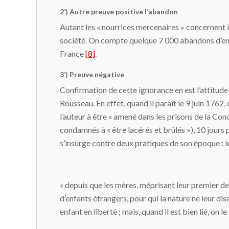
2’) Autre preuve positive l’abandon
Autant les « nourrices mercenaires » concernent l
société. On compte quelque 7 000 abandons d’enfa
France
[8]
.
3’) Preuve négative
Confirmation de cette ignorance en est l’attitude
Rousseau. En effet, quand il paraît le 9 juin 1762,
l’auteur à être « amené dans les prisons de la C
condamnés à « être lacérés et brûlés »), 10 jours 
s’insurge contre deux pratiques de son époque : l
« depuis que les mères, méprisant leur premier devo
d’enfants étrangers, pour qui la nature ne leur disa
enfant en liberté ; mais, quand il est bien lié, on 