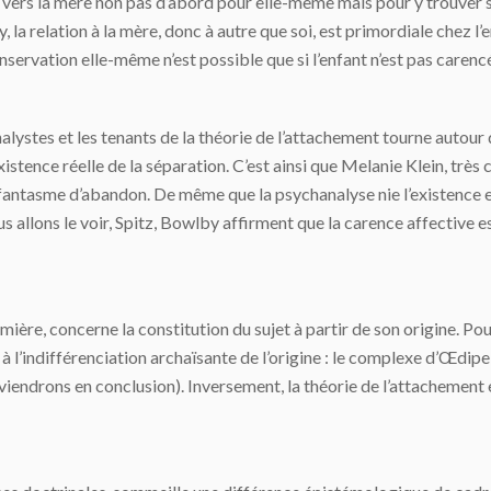
 vers la mère non pas d’abord pour elle-même mais pour y trouver 
y, la relation à la mère, donc à autre que soi, est primordiale chez l
onservation elle-même n’est possible que si l’enfant n’est pas carenc
es et les tenants de la théorie de l’attachement tourne autour de 
istence réelle de la séparation. C’est ainsi que Melanie Klein, très 
t le fantasme d’abandon. De même que la psychanalyse nie l’existenc
nous allons le voir, Spitz, Bowlby affirment que la carence affective
re, concerne la constitution du sujet à partir de son origine. Pour
 à l’indifférenciation archaïsante de l’origine : le complexe d’Œdip
endrons en conclusion). Inversement, la théorie de l’attachement esti