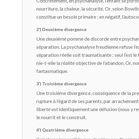
Concrètement, en psychanalyse, l’enfant se porte
nourriture, la chaleur, la sécurité. Or, selon Bowlb
constitue un besoin primaire ; en négatif, l’autoc
2’) Deuxième divergence
Une deuxième pomme de discorde entre psychanalyst
séparation. La psychanalyse freudienne refuse l’ex
séparation réelle soit traumatisante ; seul l’es
nie-t-elle la réalité objective de l’abandon. Or, 
fantasmatique.
3’) Troisième divergence
Une troisième divergence, conséquence de la premiè
rupture à l’égard de ses parents, par arrachement
liberté est identiquement une défusion (nous y revi
le nourrit et le construit.
4’) Quatrième divergence