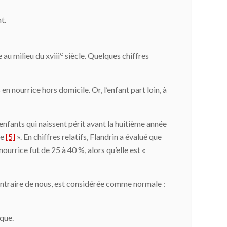
t.
e
au milieu du xviii
siècle. Quelques chiffres
 nourrice hors domicile. Or, l’enfant part loin, à
enfants qui naissent périt avant la huitième année
ce
[5]
». En chiffres relatifs, Flandrin a évalué que
urrice fut de 25 à 40 %, alors qu’elle est «
contraire de nous, est considérée comme normale :
ique.