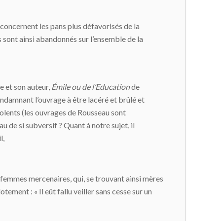
 concernent les pans plus défavorisés de la
 sont ainsi abandonnés sur l’ensemble de la
e et son auteur,
É
mile
ou de l’Education
de
condamnant l’ouvrage à être lacéré et brûlé et
iolents (les ouvrages de Rousseau sont
u de si subversif ? Quant à notre sujet, il
l,
des femmes mercenaires, qui, se trouvant ainsi mères
otement : « Il eût fallu veiller sans cesse sur un