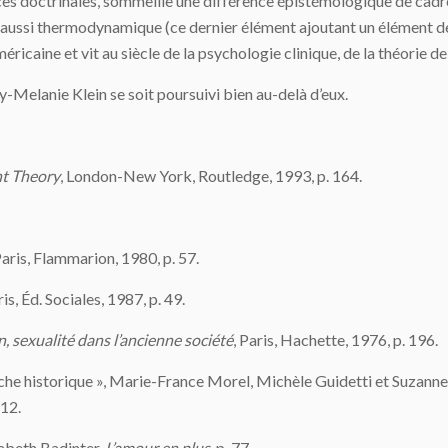
nces doctrinales, sommeille une différence épistémologique de cadre
 aussi thermodynamique (ce dernier élément ajoutant un élément d
éricaine et vit au siècle de la psychologie clinique, de la théorie d
Melanie Klein se soit poursuivi bien au-delà d’eux.
t Theory
, London-New York, Routledge, 1993, p. 164.
Paris, Flammarion, 1980, p. 57.
ris, Éd. Sociales, 1987, p. 49.
n, sexualité dans l’ancienne société
, Paris, Hachette, 1976, p. 196.
he historique », Marie-France Morel, Michèle Guidetti et Suzanne
112.
isabeth Badinter,
L’amour en plus
, p. 77.