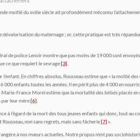
l’attachement
conde moitié du xviiie siècle ait profondément méconnu l’attachemen
 dévalorisation du maternage ; or, cette pratique est très répandue 
éral de police Lenoir montre que pas moins de 19 000 sont envoyés en
ue ce que requiert le sevrage
[3]
.
 l’enfant. En chiffres absolus, Rousseau estime que « la moitié des 
t 6 000 enfants toutes les années. Il en périt plus de 4 000 en nourri
e. Marie-France Morel estime que la mortalité des bébés placés en no
s par leur mère
[6]
.
ence à l’égard de la mort des tous jeunes enfants qui donc, tout au 
rit Rousseau, non sans regrets, mais sans fâcherie
[7]
».
étrangère à nos mœurs actuelles. Notre propos n’est pas sociohistor