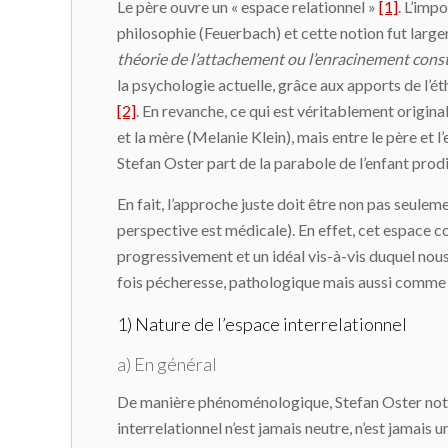
Le père ouvre un « espace relationnel »
[1]
. L’imp
philosophie (Feuerbach) et cette notion fut larg
théorie de l’attachement ou l’enracinement const
la psychologie actuelle, grâce aux apports de l’é
[2]
. En revanche, ce qui est véritablement origin
et la mère (Melanie Klein), mais entre le père et 
Stefan Oster part de la parabole de l’enfant prod
En fait, l’approche juste doit être non pas seulem
perspective est médicale). En effet, cet espace co
progressivement et un idéal vis-à-vis duquel nous
fois pécheresse, pathologique mais aussi comme 
1) Nature de l’espace interrelationnel
a) En général
De manière phénoménologique, Stefan Oster note 
interrelationnel n’est jamais neutre, n’est jamais u