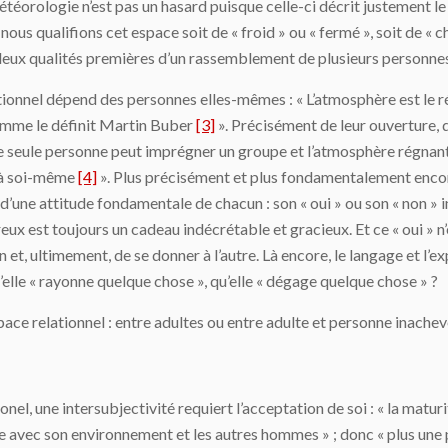
téorologie n’est pas un hasard puisque celle-ci décrit justement le
nous qualifions cet espace soit de « froid » ou « fermé », soit de « c
 deux qualités premières d’un rassemblement de plusieurs personnes 
tionnel dépend des personnes elles-mêmes : « L’atmosphère est le rés
comme le définit Martin Buber
[3]
». Précisément de leur ouverture, d
’une seule personne peut imprégner un groupe et l’atmosphère régnan
n à soi-même
[4]
». Plus précisément et plus fondamentalement encore,
d’une attitude fondamentale de chacun : son « oui » ou son « non » inc
eux est toujours un cadeau indécrétable et gracieux. Et ce « oui » n’
ion et, ultimement, de se donner à l’autre. Là encore, le langage et l
’elle « rayonne quelque chose », qu’elle « dégage quelque chose » ?
pace relationnel : entre adultes ou entre adulte et personne inachev
el, une intersubjectivité requiert l’acceptation de soi : « la matur
 avec son environnement et les autres hommes » ; donc « plus une p