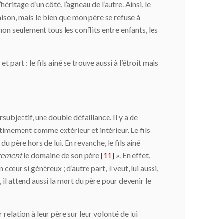
ritage d’un côté, l’agneau de l’autre. Ainsi, le
maison, mais le bien que mon père se refuse à
non seulement tous les conflits entre enfants, les
et part ; le fils aîné se trouve aussi à l’étroit mais
ubjectif, une double défaillance. Il y a de
ltimement comme extérieur et intérieur. Le fils
du père hors de lui. En revanche, le fils aîné
urement
le domaine de son père
[11]
». En effet,
cœur si généreux ; d’autre part, il veut, lui aussi,
d, il attend aussi la mort du père pour devenir le
 relation à leur père sur leur volonté de lui