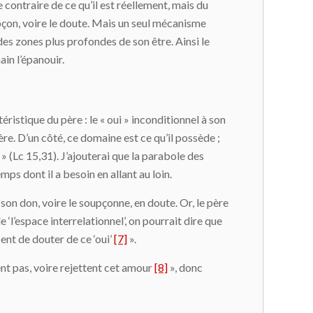
contraire de ce qu’il est réellement, mais du
oupçon, voire le doute. Mais un seul mécanisme
des zones plus profondes de son être. Ainsi le
in l’épanouir.
éristique du père : le « oui » inconditionnel à son
re. D’un côté, ce domaine est ce qu’il possède ;
oi » (Lc 15,31). J’ajouterai que la parabole des
mps dont il a besoin en allant au loin.
 son don, voire le soupçonne, en doute. Or, le père
e ‘l’espace interrelationnel’, on pourrait dire que
sent de douter de ce ‘oui’
[7]
».
ent pas, voire rejettent cet amour
[8]
», donc