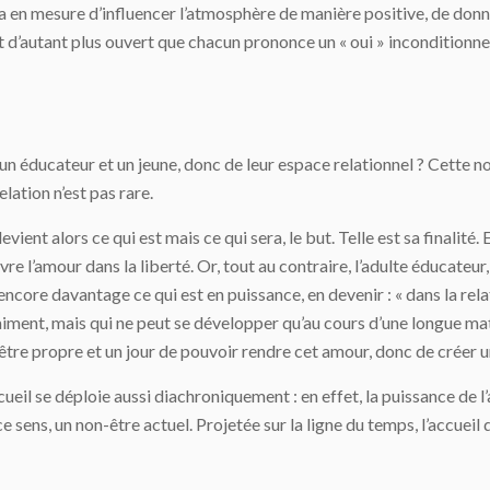
era en mesure d’influencer l’atmosphère de manière positive, de donne
t d’autant plus ouvert que chacun prononce un « oui » inconditionnel 
 un éducateur et un jeune, donc de leur espace relationnel ? Cette n
lation n’est pas rare.
ent alors ce qui est mais ce qui sera, le but. Telle est sa finalité. En
re l’amour dans la liberté. Or, tout au contraire, l’adulte éducateur, l
oit encore davantage ce qui est en puissance, en devenir : « dans la 
vraiment, mais qui ne peut se développer qu’au cours d’une longue m
 être propre et un jour de pouvoir rendre cet amour, donc de créer un
eil se déploie aussi diachroniquement : en effet, la puissance de l’a
e sens, un non-être actuel. Projetée sur la ligne du temps, l’accueil