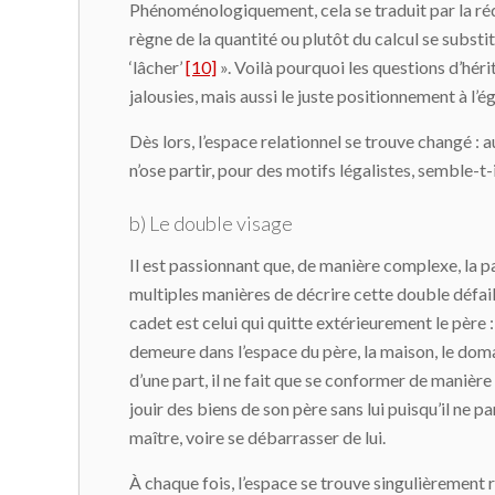
Phénoménologiquement, cela se traduit par la réduct
règne de la quantité ou plutôt du calcul se substi
‘lâcher’
[10]
». Voilà pourquoi les questions d’héri
jalousies, mais aussi le juste positionnement à l’é
Dès lors, l’espace relationnel se trouve changé : au l
n’ose partir, pour des motifs légalistes, semble-t-i
b) Le double visage
Il est passionnant que, de manière complexe, la p
multiples manières de décrire cette double défail
cadet est celui qui quitte extérieurement le père : 
demeure dans l’espace du père, la maison, le domain
d’une part, il ne fait que se conformer de manière l
jouir des biens de son père sans lui puisqu’il ne par
maître, voire se débarrasser de lui.
À chaque fois, l’espace se trouve singulièrement réd