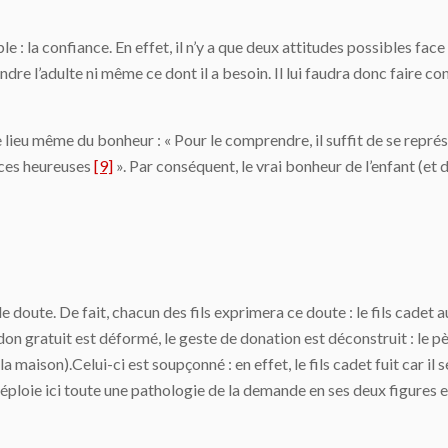
le : la confiance. En effet, il n’y a que deux attitudes possibles face à
ndre l’adulte ni même ce dont il a besoin. Il lui faudra donc faire co
e lieu même du bonheur : « Pour le comprendre, il suffit de se rep
nces heureuses
[9]
». Par conséquent, le vrai bonheur de l’enfant (et 
 doute. De fait, chacun des fils exprimera ce doute : le fils cadet au 
on gratuit est déformé, le geste de donation est déconstruit : le pèr
 la maison).Celui-ci est soupçonné : en effet, le fils cadet fuit car il 
ploie ici toute une pathologie de la demande en ses deux figures extr