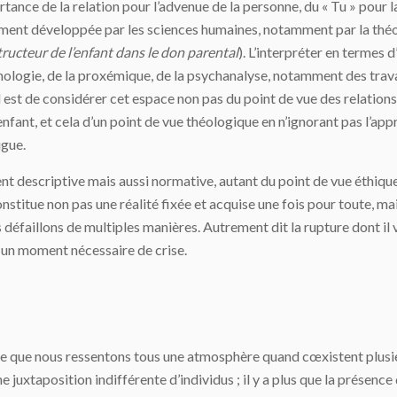
ortance de la relation pour l’advenue de la personne, du « Tu » pour l
ement développée par les sciences humaines, notamment par la théo
ructeur de l’enfant dans le don parental
). L’interpréter en termes 
thologie, de la proxémique, de la psychanalyse, notamment des trav
al est de considérer cet espace non pas du point de vue des relatio
l’enfant, et cela d’un point de vue théologique en n’ignorant pas l’
igue.
ent descriptive mais aussi normative, autant du point de vue éthique
nstitue non pas une réalité fixée et acquise une fois pour toute, mai
 défaillons de multiples manières. Autrement dit la rupture dont il 
un moment nécessaire de crise.
que nous ressentons tous une atmosphère quand cœxistent plusieur
ne juxtaposition indifférente d’individus ; il y a plus que la présenc