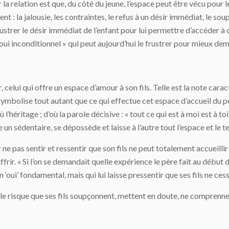
relation est que, du côté du jeune, l’espace peut être vécu pour le 
ent : la jalousie, les contraintes, le refus à un désir immédiat, le s
ustrer le désir immédiat de l’enfant pour lui permettre d’accéder à 
ui inconditionnel » qui peut aujourd’hui le frustrer pour mieux dema
celui qui offre un espace d’amour à son fils. Telle est la note caract
symbolise tout autant que ce qui effectue cet espace d’accueil du pè
ù l’héritage ; d’où la parole décisive : « tout ce qui est à moi est à t
 un sédentaire, se dépossède et laisse à l’autre tout l’espace et le te
ne pas sentir et ressentir que son fils ne peut totalement accueillir
frir. « Si l’on se demandait quelle expérience le père fait au début d
 ‘oui’ fondamental, mais qui lui laisse pressentir que ses fils ne ces
t le risque que ses fils soupçonnent, mettent en doute, ne comprenn