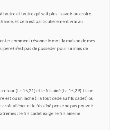
 l’autre et l’autre qui sait plus : savoir ou croire.
nfiance. Et cela est particulièrement vrai au
résenter comment résonne le mot ‘la maison de mes
du père) n’est pas de posséder pour lui mais de
retour (Lc 15,21) et le fils aîné (Lc 15,29). Ils ne
e est ou un lâche (il a tout cédé au fils cadet) ou
se croit aliéner et le fils aîné pense ne pas pouvoir
êmes : le fils cadet exige, le fils aîné ne