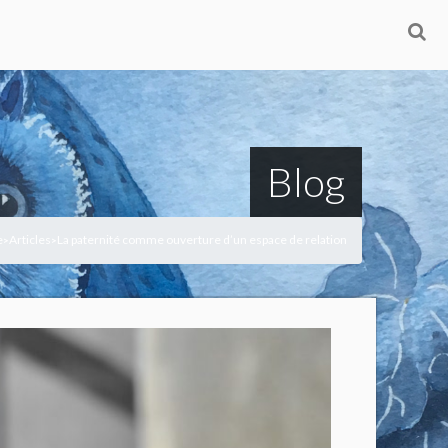
Blog
e
Articles
La paternité comme ouverture d’un espace de relation
>
>