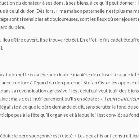
ion du donateur à ses dons, à ses biens, à ce qu’il peut donner : l’hé
tue à celui du don. Dès lors, « ‘ma maison paternelle’ n’est plus ma 
tage sont si sensibles et douloureuses, sont les lieux où se rejouent 
gard du père.
ieu d’être ouvert, il se trouve rétréci. En effet, le fils cadet étouffe 
l.
arabole mette en scène une double manière de refuser l’espace inters
lance, rupture à l’égard du don paternel. Stefan Oster les oppose u
dans sa revendication agressive, il est celui qui veut jouir des biens 
e ; mais c’est intérieurement qu’il s’en sépare : « il
quitte intérie
égaliste à ce que le père demande et dit, sans scruter le fond de son 
ticipe pas à la fête qu’il organise et à laquelle il est convié ; au fon
uit : le père soupçonné est rejeté. « Les deux fils ont construit leur