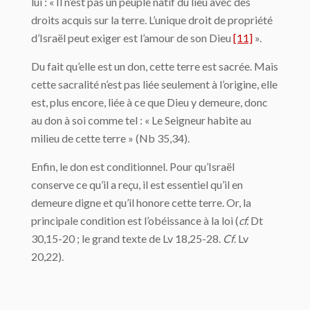
lui : « Il n’est pas un peuple natif du lieu avec des
droits acquis sur la terre. L’unique droit de propriété
d’Israël peut exiger est l’amour de son Dieu
[11]
».
Du fait qu’elle est un don, cette terre est sacrée. Mais
cette sacralité n’est pas liée seulement à l’origine, elle
est, plus encore, liée à ce que Dieu y demeure, donc
au don à soi comme tel : « Le Seigneur habite au
milieu de cette terre » (Nb 35,34).
Enfin, le don est conditionnel. Pour qu’Israël
conserve ce qu’il a reçu, il est essentiel qu’il en
demeure digne et qu’il honore cette terre. Or, la
principale condition est l’obéissance à la loi (
cf.
Dt
30,15-20 ; le grand texte de Lv 18,25-28.
Cf
. Lv
20,22).