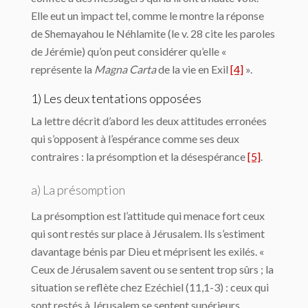
Elle eut un impact tel, comme le montre la réponse
de Shemayahou le Néhlamite (le v. 28 cite les paroles
de Jérémie) qu’on peut considérer qu’elle «
représente la
Magna Carta
de la vie en Exil
[4]
».
1) Les deux tentations opposées
La lettre décrit d’abord les deux attitudes erronées
qui s’opposent à l’espérance comme ses deux
contraires : la présomption et la désespérance
[5]
.
a) La présomption
La présomption est l’attitude qui menace fort ceux
qui sont restés sur place à Jérusalem. Ils s’estiment
davantage bénis par Dieu et méprisent les exilés. «
Ceux de Jérusalem savent ou se sentent trop sûrs ; la
situation se reflète chez Ezéchiel (11,1-3) : ceux qui
sont restés à Jérusalem se sentent supérieurs,