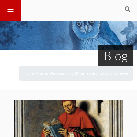
Blog
Home
Articles
Jérémie, chap. 29 ou l’espérance dans l’épreuve
>
>