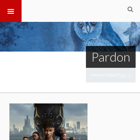
Pardon
Page 2
Home
Critique
>