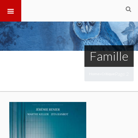
Famille
Page 2
Home
Critique
>