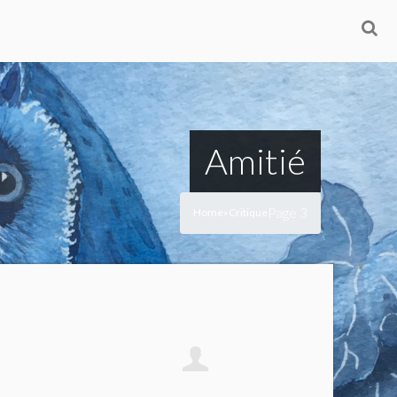
Amitié
Page 3
Home
Critique
>