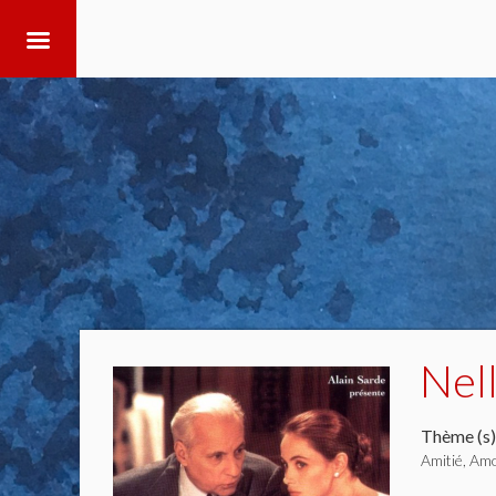
Nel
Thème (s)
Amitié, A