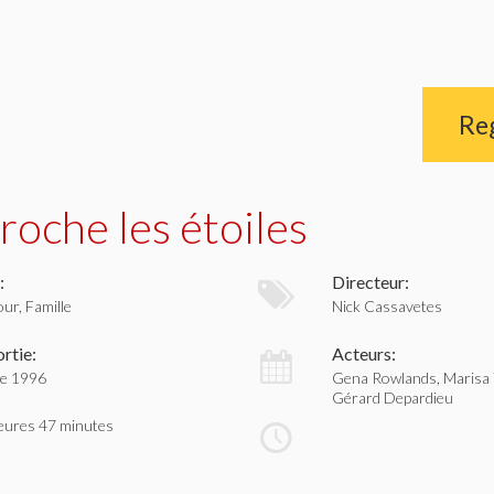
Re
roche les étoiles
:
Directeur:
ur, Famille
Nick Cassavetes
rtie:
Acteurs:
re 1996
Gena Rowlands, Marisa 
Gérard Depardieu
eures 47 minutes