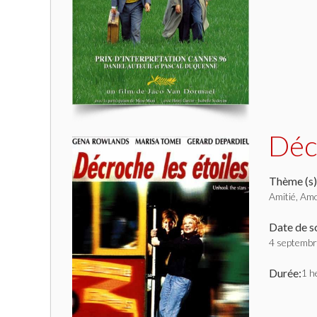
Déc
Thème (s)
Amitié, Amo
Date de so
4 septemb
Durée:
1 h