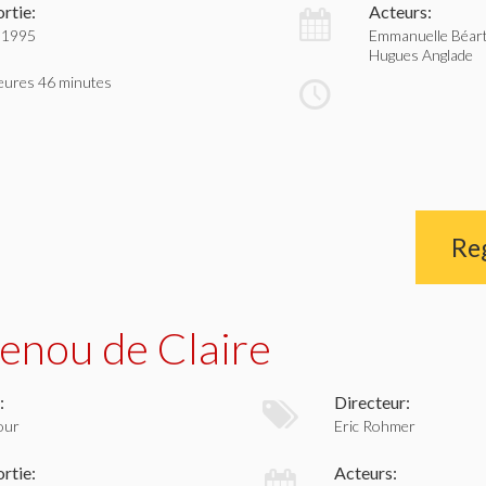
rtie:
Acteurs:
 1995
Emmanuelle Béart,
Hugues Anglade
eures 46 minutes
Re
genou de Claire
:
Directeur:
our
Eric Rohmer
rtie:
Acteurs: