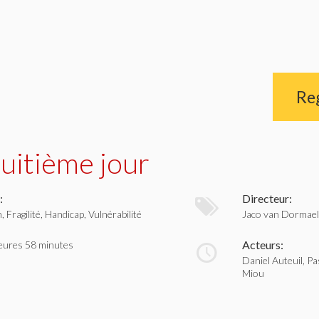
Re
huitième jour
:
Directeur:
, Fragilité, Handicap, Vulnérabilité
Jaco van Dormae
Acteurs:
eures 58 minutes
Daniel Auteuil, P
Miou