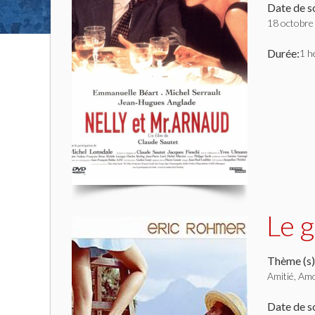
Date de so
18 octobre
Durée:
1 h
Le 
Thème (s)
Amitié, Am
Date de so