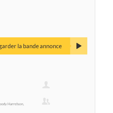
garder la bande annonce
oody Harrelson,