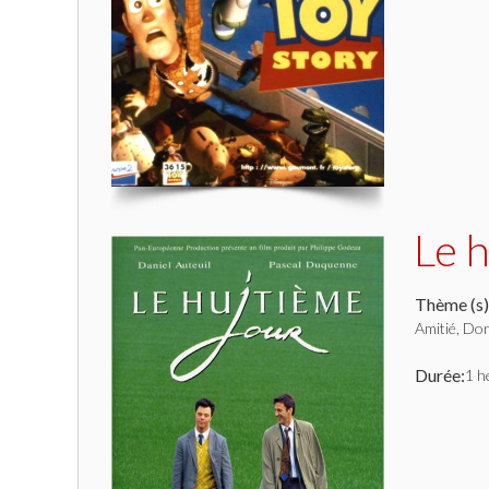
Le 
Thème (s)
Amitié, Don
Durée:
1 h