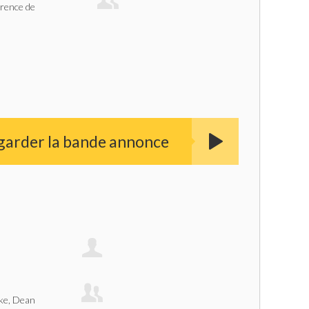
urence de
garder la bande annonce
ke, Dean