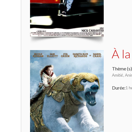
À la
Thème (s)
Amitié, Ani
Durée:
1 h