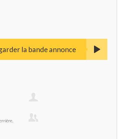
garder la bande annonce
rrière,