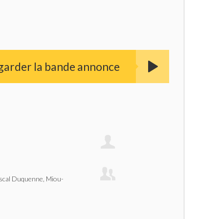
garder la bande annonce
l
ascal Duquenne, Miou-