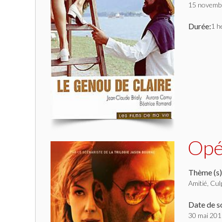
15 novemb
Durée:
1 h
Opé
Thème (s)
Amitié, Culp
Date de so
30 mai 20