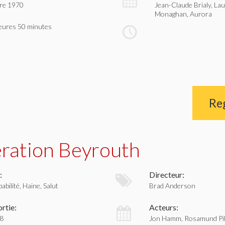
re 1970
Jean-Claude Brialy, La
Monaghan, Aurora
eures 50 minutes
Re
ration Beyrouth
:
Directeur:
abilité, Haine, Salut
Brad Anderson
rtie:
Acteurs:
18
Jon Hamm, Rosamund Pi