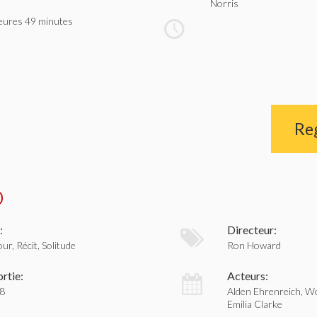
Norris
eures 49 minutes
Re
o
:
Directeur:
ur, Récit, Solitude
Ron Howard
rtie:
Acteurs:
18
Alden Ehrenreich, W
Emilia Clarke