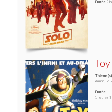
Durée:
2 h
Toy
Thème (s)
Amitié, Jou
Durée:
1 heures 1