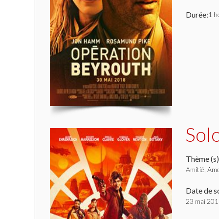
Durée:
1 h
Sol
Thème (s)
Amitié, Amo
Date de so
23 mai 20