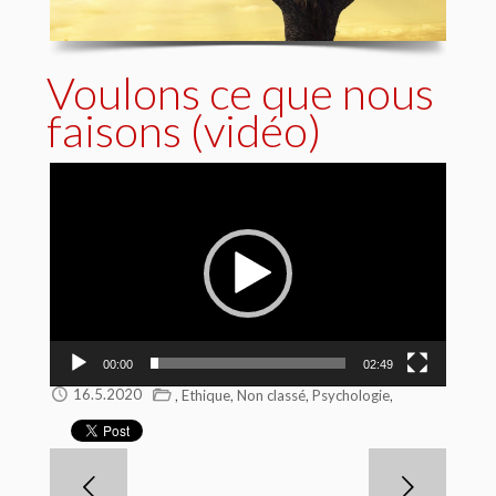
Voulons ce que nous
faisons (vidéo)
Video
Player
00:00
02:49
,
,
,
,
16.5.2020
Ethique
Non classé
Psychologie