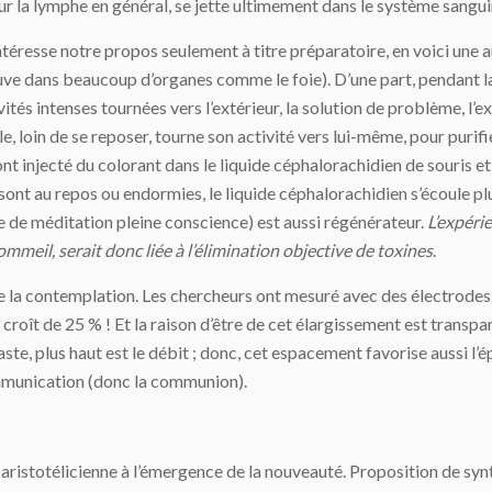
ur la lymphe en général, se jette ultimement dans le système sangui
téresse notre propos seulement à titre préparatoire, en voici une a
ouve dans beaucoup d’organes comme le foie). D’une part, pendant la 
és intenses tournées vers l’extérieur, la solution de problème, l’ex
e, loin de se reposer, tourne son activité vers lui-même, pour purif
 injecté du colorant dans le liquide céphalorachidien de souris et ont
 sont au repos ou endormies, le liquide céphalorachidien s’écoule plu
e de méditation pleine conscience) est aussi régénérateur.
L’expéri
mmeil, serait donc liée à l’élimination objective de toxines
.
 la contemplation. Les chercheurs ont mesuré avec des électrodes l’e
roît de 25 % ! Et la raison d’être de cet élargissement est transpar
vaste, plus haut est le débit ; donc, cet espacement favorise aussi l
communication (donc la communion).
t aristotélicienne à l’émergence de la nouveauté. Proposition de syn