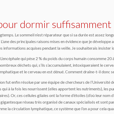
 pour dormir suffisamment
temps. Le sommeil n’est réparateur que si sa durée est assez longu
. L’une des principales raisons mises en évidence que je développe a
 informations acquises pendant la veille. Je souhaiterais insister i
 L’encéphale qui pèse 2 % du poids du corps humain consomme 20 à 
ombreux déchets qui, s’ils s’accumulaient, intoxiqueraient le cervea
ymphatique et le cerveau en est dénué. Comment draîne-t-il donc se
stion fut enfin résolue par une équipe de chercheurs de l’Université
qui à la fois les nourrissent (elles apportent les nutriments), les pu
res). Or, ces cellules gliales ont la forme d’étoiles (d’où leur nom
igantesque réseau très organisé de canaux spécialisés et sont parc
omme la circulation lymphatique, ce système que l’on a pour cela qua