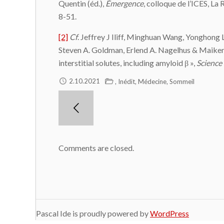
Quentin (éd.),
É
mergence
, colloque de l’ICES, La
8-51.
[2]
Cf
. Jeffrey J Iliff, Minghuan Wang, Yonghong
Steven A. Goldman, Erlend A. Nagelhus & Maiken
interstitial solutes, including amyloid β »,
Science
,
,
,
2.10.2021
Inédit
Médecine
Sommeil
Comments are closed.
Pascal Ide is proudly powered by
WordPress