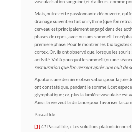
vascularisation sanguine (et d’ailleurs, comme po
Mais, outre cette passionnante découverte, qui in
drainage suivent en fait un rythme (que l’on retr
cerveau est principalement engagé dans des activit
phases de repos, avec ou sans sommeil, l’encéphal
première phase. Pour le montrer, les biologistes ont
cortex. Or, ils ont observé que, lorsque les souris
activité. Voilà pourquoi le sommeil (ou une séanc
restauration que l’on ressent après une nuit de so
Ajoutons une dernière observation, pour la joie de
ont constaté que, pendant le sommeil, cet espace c
glymphatique ; or, plus la lumière vasculaire est 
Ainsi, la vie veut la distance pour favoriser la 
Pascal Ide
[1]
Cf.
Pascal Ide, « Les solutions platonicienne e