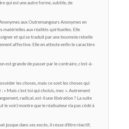
re qui est une autre forme, subtile, de
ques Anonymes aux Outremangeurs Anonymes en
atérielles aux réalités spirituelles. Elle
soigner et qui se traduit par une insomnie rebelle
ment affective. Elle en atteste enfin le caractère
n est grande de passer par le contraire, c’est-à-
sséder les choses, mais ce sont les choses qui
: « Mais c’est toi qui choisis, mec ». Autrement
ement, radical, est-il une libération ? La suite
t le voir) montre que le réalisateur n’a pas cédé à
t jusque dans ses excès, il cesse d’être réactif,