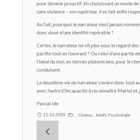
pour devenir proactif. En choisissant un mode de 
sans violence – son supérieur, il se fait enfin respe
Au fait, pourquoi le narrateur n’est jamais nommé 
donc doué d’une identité repérable ?
Certes, le narrateur ne vit plus sous le regard des 
pacifie tout en l’ouvrant ? Ou celui d’une partie d
l’idéal du moi, en termes platoniciens, pour le chev
conduisent.
La deuxième vie du narrateur s’avère donc tout auss
avec l’autre (l’incapacité à reconnaître Marla) et,
Pascal Ide
,
,
,
,
,
15.10.2020
Cinéma
Inédit
Psychologie