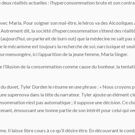
re deux réalités actuelles : l’hyperconsommation brute et son contrai
e avec Marla. Pour soigner son mal-être, le héros va des Alcooli
utrement dit, la société d’hyperconsommation s’étend des réalités m
(aujourd’hui, on parlerait de burn out) que la médecine ne sait pas 
 le mécanisme est toujours la recherche de soi, narcissique et seule
cose mensongère, ici l’apparition de la jeune femme, Marla Singer.
de l’illusion de la consommation comme cause du bonheur, la tentatio
 du duvet, Tyler Durden le résume en une phrase : « Nous croyons po
e supernova dans la tête du narrateur. Tyler ajoute un élément clé 
nsommation n’est pas automatique ; il suppose une décision. Ce chang
ntenant, émoussant une bonne partie de son intérêt pour celui qui veu
. Il laisse libre cours à ce qu’il désire être. En découvrant le comba