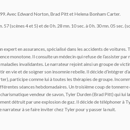
1999. Avec Edward Norton, Brad Pitt et Helena Bonham Carter.
. 57 (scènes 4 et 5) et de 0 h. 28 mn. 10 sec. à 0 h. 30 mn. 05 sec. (s
 expert en assurances, spécialisé dans les accidents de voitures. T
tence monotone. Il consulte un médecin qui refuse de l’assister par 
maladies invalidantes. Le narrateur rejoint ainsi un groupe de victi
ir en vie et de soigner son insomnie rebelle. Il décide d’intégrer d’
r), participe comme lui à toutes les thérapies de groupe. Incommo
s différentes séances hebdomadaires. Un troisième coup de tonnerre
un charismatique vendeur de savon, Tyler Durden (Brad Pitt) qui lui
ement détruit par une explosion de gaz. Il décide de téléphoner à 
narrateur à se faire inviter chez Tyler pour y passer la nuit.