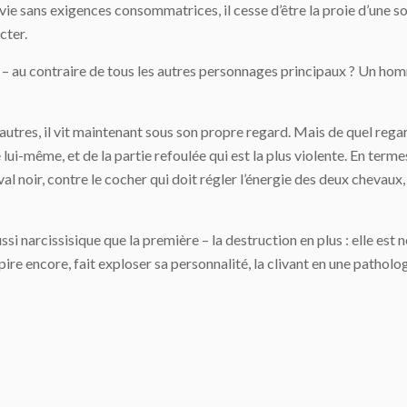
vie sans exigences consommatrices, il cesse d’être la proie d’une s
cter.
– au contraire de tous les autres personnages principaux ? Un homme l
autres, il vit maintenant sous son propre regard. Mais de quel regard s
e lui-même, et de la partie refoulée qui est la plus violente. En terme
al noir, contre le cocher qui doit régler l’énergie des deux chevaux, n
i narcissisique que la première – la destruction en plus : elle est n
 pire encore, fait exploser sa personnalité, la clivant en une pathol