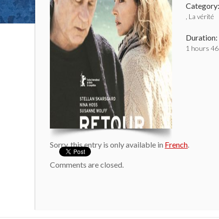
Category
, La vérité
Duration:
1 hours 46
Sorry, this entry is only available in
French
.
Comments are closed.