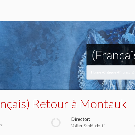
(França
Home
Critique
(Français)
>
>
ançais) Retour à Montauk
Director:
17
Volker Schlöndorff