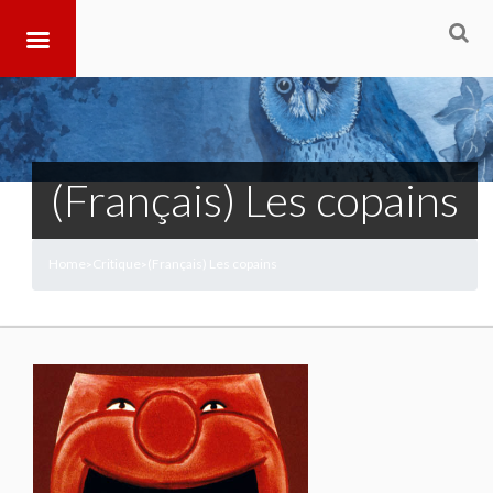
(Français) Les copains
Home
Critique
(Français) Les copains
>
>