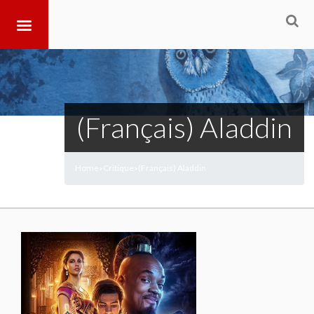
(Français) Aladdin
Home
Critique
(Français) Aladdin
>
>