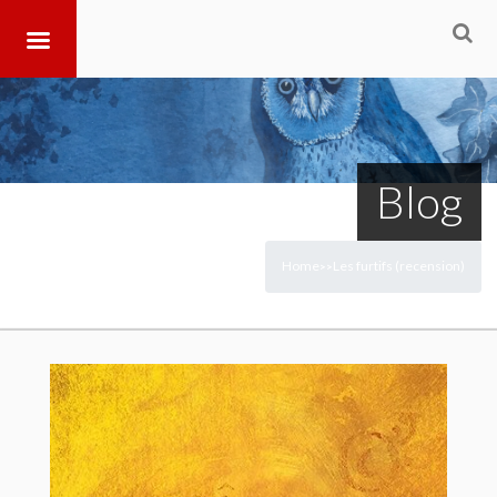
Blog
Home
Les furtifs (recension)
>
>