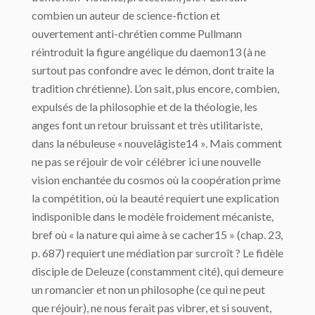
combien un auteur de science-fiction et
ouvertement anti-chrétien comme Pullmann
réintroduit la figure angélique du daemon13 (à ne
surtout pas confondre avec le démon, dont traite la
tradition chrétienne). L’on sait, plus encore, combien,
expulsés de la philosophie et de la théologie, les
anges font un retour bruissant et très utilitariste,
dans la nébuleuse « nouvelâgiste14 ». Mais comment
ne pas se réjouir de voir célébrer ici une nouvelle
vision enchantée du cosmos où la coopération prime
la compétition, où la beauté requiert une explication
indisponible dans le modèle froidement mécaniste,
bref où « la nature qui aime à se cacher15 » (chap. 23,
p. 687) requiert une médiation par surcroît ? Le fidèle
disciple de Deleuze (constamment cité), qui demeure
un romancier et non un philosophe (ce qui ne peut
que réjouir), ne nous ferait pas vibrer, et si souvent,