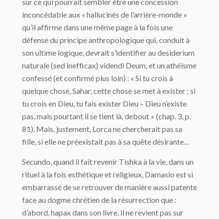
sur ce qui pourrait sembler être une concession
inconcédable aux « hallucinés de l’arrière-monde »
qu’il affirme dans une même page à la fois une
défense du principe anthropologique qui, conduit à
son ultime logique, devrait s’identifier au desiderium
naturale (sed inefficax) videndi Deum, et un athéisme
confessé (et confirmé plus loin) : « Si tu crois à
quelque chose, Sahar, cette chose se met à exister ; si
tu crois en Dieu, tu fais exister Dieu – Dieu n’existe
pas, mais pourtant il se tient là, debout » (chap. 3, p.
81). Mais, justement, Lorca ne chercherait pas sa
fille, si elle ne préexistait pas à sa quête désirante…
Secundo, quand il fait revenir Tishka à la vie, dans un
rituel à la fois esthétique et religieux, Damasio est si
embarrassé de se retrouver de manière aussi patente
face au dogme chrétien de la résurrection que :
d’abord, hapax dans son livre, il ne revient pas sur