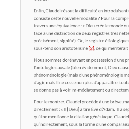
Enfin, Claudel résout la difficulté en introduisant
consiste cette nouvelle modalité ? Pour la compren
travers une équivalence : « Dieu crée le monde ou
face à une distinction de deux registres très nette
précisément, signifié). Or, le registre étiologiqu
sous-tend son aristotélisme
[2]
, ce qui mériterai
Nous sommes dorénavant en possession d’une préc
l’ontologie causale (bien évidemment, Dieu cause e
phénoménologie (mais d’une phénoménologie mé
d’agir, mais il ne cesse non plus d’apparaître, tou
se donne pas à voir im-médiatement ou directemen
Pour le montrer, Claudel procède à une brève, mais
directement : « Il [Dieu] a tiré Ève d’Adam. ‘Il a s
qu’il ne mentionne la citation génésiaque, Claude
qu’indirectement, sous la forme d’une comparaison