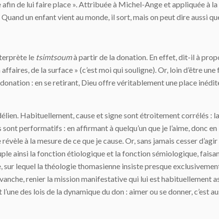
e afin de lui faire place ». Attribuée à Michel-Ange et appliquée à la
 Quand un enfant vient au monde, il sort, mais on peut dire aussi que c
terprète le
tsimtsoum
à partir de la donation. En effet, dit-il à pro
affaires, de la surface » (c’est moi qui souligne). Or, loin d’être une 
e donation : en se retirant, Dieu offre véritablement une place inédit
élien. Habituellement, cause et signe sont étroitement corrélés : la 
 sont performatifs : en affirmant à quelqu’un que je l’aime, donc en 
e révèle à la mesure de ce que je cause. Or, sans jamais cesser d’a
ouple ainsi la fonction étiologique et la fonction sémiologique, fai
e, sur lequel la théologie thomasienne insiste presque exclusivement)
vanche, renier la mission manifestative qui lui est habituellement as
 l’une des lois de la dynamique du don : aimer ou se donner, c’est aus