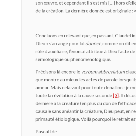
son œuvre, et cependant il s’est mis […] hors d’ell
de la création. La dernière donnée est originale : «
Concluons en relevant que, en passant, Claudel in
Dieu « s’arrange pour lui
donner
, comme on dit en 
rôle d’auxiliaire, l’énoncé attribue à Dieu l’acte d
sémiologique ou phénoménologique.
Précisons là encore le
verbum abbreviatum
claud
que montre au mieux les actes de parole lorsqu’ils
amour. Mais cela vaut pour toute donation : je m
toute la révélation à la cause seconde
[3]
. Il déc
dernière à la créature (en plus du don de l’efficac
causale sans anéantir la créature, Dieu peut, en re
primauté étiologique. Voilà pourquoi le retrait est
Pascal Ide