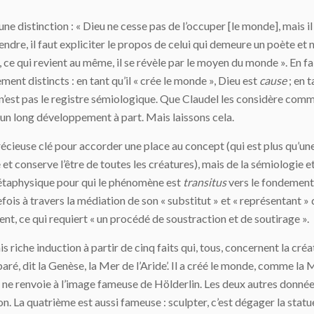
 une distinction : « Dieu ne cesse pas de l’occuper [le monde], mais 
dre, il faut expliciter le propos de celui qui demeure un poète et n’
, ce qui revient au même, il se révèle par le moyen du monde ». En 
ment distincts : en tant qu’il « crée le monde », Dieu est
cause
; en t
e n’est pas le registre sémiologique. Que Claudel les considère comm
t un long développement à part. Mais laissons cela.
ieuse clé pour accorder une place au concept (qui est plus qu’un
t conserve l’être de toutes les créatures), mais de la sémiologie et
taphysique pour qui le phénomène est
transitus
vers le fondement)
tefois à travers la médiation de son « substitut » et « représentant »
t, ce qui requiert « un procédé de soustraction et de soutirage ».
 riche induction à partir de cinq faits qui, tous, concernent la créa
éparé, dit la Genèse, la Mer de l’Aride’. Il a créé le monde, comme la 
l ne renvoie à l’image fameuse de Hölderlin. Les deux autres donnée
. La quatrième est aussi fameuse : sculpter, c’est dégager la stat