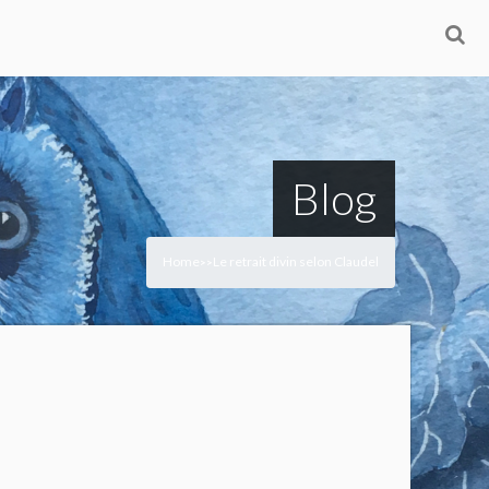
Blog
Home
Le retrait divin selon Claudel
>
>