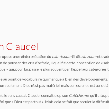
on Claudel
 propose une réinterprétation du
tsim-tsoum
(il dit
zimzoum
et tradu
in de pousser des cris d’orfraie, il qualifie cette conception de « sai
que » qui, pour lui, passe le plus souvent par l’appel aux catégories
 mise au point de vocabulaire qui manque à bien des développements.
 non seulement Dieu n’est pas matériel, mais son essence est au-delà
t, le sens causal. Claudel connaît trop son
Catéchisme
, qu’il cite,
foi que « Dieu est partout ». Mais cela ne fait que reculer la diffic