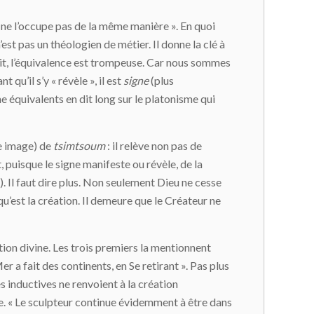
il ne l’occupe pas de la même manière ». En quoi
est pas un théologien de métier. Il donne la clé à
fait, l’équivalence est trompeuse. Car nous sommes
ant qu’il s’y « révèle », il est
signe
(plus
e équivalents en dit long sur le platonisme qui
e image) de
tsimtsoum
: il relève non pas de
, puisque le signe manifeste ou révèle, de la
. Il faut dire plus. Non seulement Dieu ne cesse
 qu’est la création. Il demeure que le Créateur ne
tion divine. Les trois premiers la mentionnent
Mer a fait des continents, en Se retirant ». Pas plus
s inductives ne renvoient à la création
ue. « Le sculpteur continue évidemment à être dans