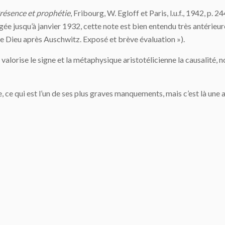
résence et prophétie
, Fribourg, W. Egloff et Paris, l.u.f., 1942, p. 
igée jusqu’à janvier 1932, cette note est bien entendu très antérie
t de Dieu après Auschwitz. Exposé et brève évaluation »).
lorise le signe et la métaphysique aristotélicienne la causalité, 
 ce qui est l’un de ses plus graves manquements, mais c’est là une 