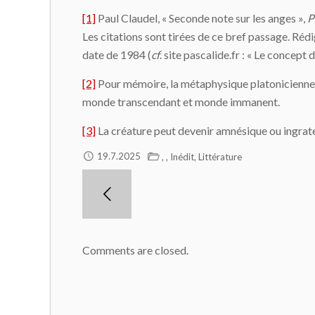
[1]
Paul Claudel, « Seconde note sur les anges »,
P
Les citations sont tirées de ce bref passage. Réd
date de 1984 (
cf
. site pascalide.fr : « Le concep
[2]
Pour mémoire, la métaphysique platonicienne va
monde transcendant et monde immanent.
[3]
La créature peut devenir amnésique ou ingrate,
,
,
,
19.7.2025
Inédit
Littérature
Comments are closed.