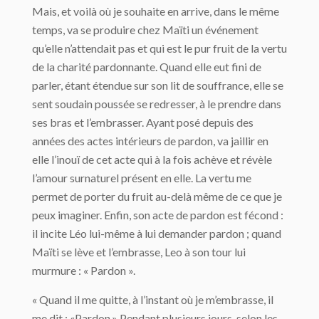
Mais, et voilà où je souhaite en arrive, dans le même
temps, va se produire chez Maïti un événement
qu’elle n’attendait pas et qui est le pur fruit de la vertu
de la charité pardonnante. Quand elle eut fini de
parler, étant étendue sur son lit de souffrance, elle se
sent soudain poussée se redresser, à le prendre dans
ses bras et l’embrasser. Ayant posé depuis des
années des actes intérieurs de pardon, va jaillir en
elle l’inouï de cet acte qui à la fois achève et révèle
l’amour surnaturel présent en elle. La vertu me
permet de porter du fruit au-delà même de ce que je
peux imaginer. Enfin, son acte de pardon est fécond :
il incite Léo lui-même à lui demander pardon ; quand
Maïti se lève et l’embrasse, Leo à son tour lui
murmure : « Pardon ».
« Quand il me quitte, à l’instant où je m’embrasse, il
me dit : «Pardon.» Pendant plusieurs jours, selon les