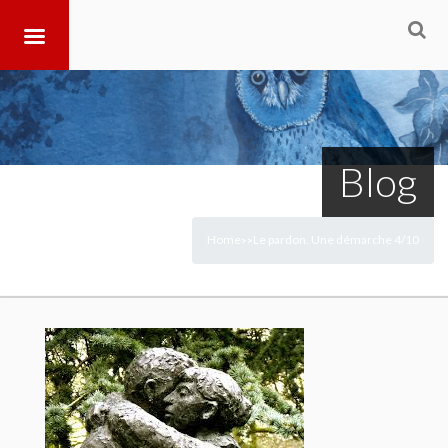
Blog
Home
Le pardon. Une démarche 4/10
>
>