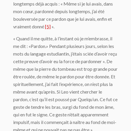
longtemps déjà acquis : « Même si je lui avais, dans
mon cœur, pardonné depuis longtemps, j’ai été
bouleversée par ce pardon que je lui avais, enfin et
vraiment donné
[5]
».
« Quand il me quitte, à l’instant où je m’embrasse, il
me dit : «Pardon.» Pendant plusieurs jours, selon les
mots du langage estudiantin, j’étais sciée d’avoir reçu
cette preuve d’avoir eu la force de pardonner ». De
même que la pierre du tombeau est trop grande pour
être roulée, de même le pardon pour être donnée. Et
spirituellement, j’ai fait l’expérience, on n’est plus la
même avant qu’après. Si Leo vient chercher le
pardon, c’est qu’il est poussé par Quelqu’un. Ce fut ce
geste de tendre les bras, surgi du fond de mon âme,
qui en fut le signe. Ce geste n’était apparemment
impulsif, mais il commençait à naître au fond de moi-
même et qui ne pouvait pas ne pas être ».