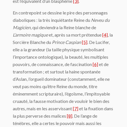
est l’équivalent d’un blasphème
[3]
.
En contrepoint se dessine le pire des personnages
diaboliques : la très inquiétante Reine du
Neveu du
Magicien
, qui deviendra la Reine blanche de
L’armoire magique
et, après sa mort prétendue
[4]
, la
Sorcière Blanche du
Prince Caspian
[5]
. De Lucifer,
elle a la grandeur (la taille physique symbolisant
l’importance ontologique), la beauté, les multiples
pouvoirs, de connaissance, de fascination
[6]
et de
transformation ; et surtout la haine spontanée
d’Aslan, l’orgueil dominateur (constamment, elle ne
veut pas moins qu’être Reine du monde, titre
éminemment scripturaire), l’égoïsme, l’impitoyable
cruauté, la fausse motivation de vouloir le bien des
autres, mais en les asservissant
[7]
et la fixation dans
la plus perverse des malices
[8]
. De l’ange de
ténèbres, elle a certes le pouvoir mais aussi les