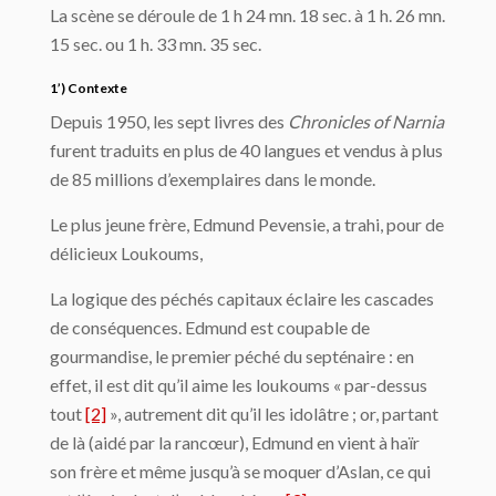
La scène se déroule de 1 h 24 mn. 18 sec. à 1 h. 26 mn.
15 sec. ou 1 h. 33 mn. 35 sec.
1’) Contexte
Depuis 1950, les sept livres des
Chronicles of Narnia
furent traduits en plus de 40 langues et vendus à plus
de 85 millions d’exemplaires dans le monde.
Le plus jeune frère, Edmund Pevensie, a trahi, pour de
délicieux Loukoums,
La logique des péchés capitaux éclaire les cascades
de conséquences. Edmund est coupable de
gourmandise, le premier péché du septénaire : en
effet, il est dit qu’il aime les loukoums « par-dessus
tout
[2]
», autrement dit qu’il les idolâtre ; or, partant
de là (aidé par la rancœur), Edmund en vient à haïr
son frère et même jusqu’à se moquer d’Aslan, ce qui