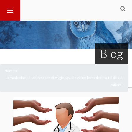
Blog
Home
>
>
La médecine, entre Panacée et Hygie. Quelle vision le médecin a-t-il de son
patient ?