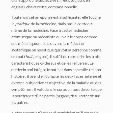
d’une approche subjective (
illness
, toujours en
anglais), chaleureuse, compassionnelle.
Toutefois cette réponse est insuffisante : elle touche
la
pratique
de la médecine, mais pas le
contenu
même de la médecine. Face à cette médecine
atomistique ou mécaniste qui voit le corps comme
une mécanique, nous trouvons la médecine
systémique ou holistique qui voit la personne comme
un tout (
holè
, en grec). Il suffit de reprendre les trois
caractéristiques ci-dessus et de les renverser. Le
médecin ami intègre le patient dans son milieu et son
histoire ; il prend en compte les deux faces, interne et
externe, subjective et objective, de la maladie ou des
symptômes ; il voit dans le corps un tout de sorte que
la souffrance d’une partie (organe, tissu) retentit sur
les autres.
Notre exemple n’est pas si manichéen qu’il pourrait