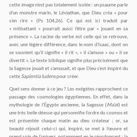
cette image n’est pas totalement isolée : un psaume parle
d’un monstre marin, le Léviathan, que Dieu créa « pour
s’en rire » (Ps 104,26). Ce qui est ici traduit par
« m’ébattant » pourrait aussi l’être par « jouant en sa
présence ». La racine du verbe est celle qui se retrouve,
avec une légère différence, dans le nom d’Isaac, dont on
se souvient qu’il signifie « il rit », « il s’amuse » ou « il se
divertit ». Le texte biblique signifie plus précisément que
la Sagesse jouait et s’amusait, et que Dieu s’est inspiré du
cette
Sapientia ludens
pour créer.
Quel sens donner à ce jeu ? Les exégètes rapprochent ce
passage des cosmologies égyptiennes. En effet, dans la
mythologie de l’Égypte ancienne, la Sagesse (
Ma’at
) est
une très belle déesse qui personnifie l’ordre du cosmos et
est présentée chaque matin au dieu créateur ; or, sa
beauté réjouit celui-ci qui, inspiré, se met à l’œuvre et
prend soin de l’univers, notamment en le réordonnant ; la