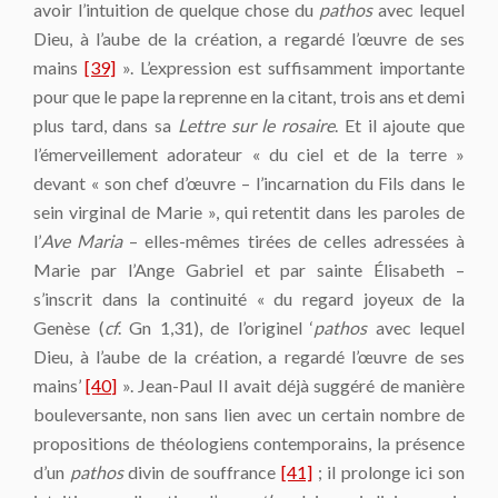
avoir l’intuition de quelque chose du
pathos
avec lequel
Dieu, à l’aube de la création, a regardé l’œuvre de ses
mains
[39]
». L’expression est suffisamment importante
pour que le pape la reprenne en la citant, trois ans et demi
plus tard, dans sa
Lettre sur le rosaire
. Et il ajoute que
l’émerveillement adorateur « du ciel et de la terre »
devant « son chef d’œuvre – l’incarnation du Fils dans le
sein virginal de Marie », qui retentit dans les paroles de
l’
Ave Maria
– elles-mêmes tirées de celles adressées à
Marie par l’Ange Gabriel et par sainte Élisabeth –
s’inscrit dans la continuité « du regard joyeux de la
Genèse (
cf
. Gn 1,31), de l’originel ‘
pathos
avec lequel
Dieu, à l’aube de la création, a regardé l’œuvre de ses
mains’
[40]
». Jean-Paul II avait déjà suggéré de manière
bouleversante, non sans lien avec un certain nombre de
propositions de théologiens contemporains, la présence
d’un
pathos
divin de souffrance
[41]
; il prolonge ici son