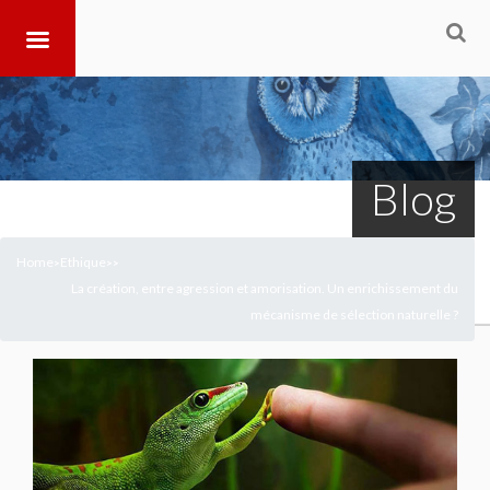
Blog
Home
Ethique
>
>
>
La création, entre agression et amorisation. Un enrichissement du
mécanisme de sélection naturelle ?