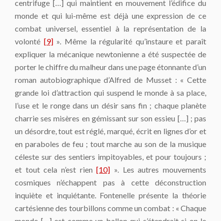
centrifuge […] qui maintient en mouvement l’édifice du
monde et qui lui-même est déjà une expression de ce
combat universel, essentiel à la représentation de la
volonté
[9]
». Même la régularité qu’instaure et paraît
expliquer la mécanique newtonienne a été suspectée de
porter le chiffre du malheur dans une page étonnante d’un
roman autobiographique d’Alfred de Musset : « Cette
grande loi d’attraction qui suspend le monde à sa place,
l’use et le ronge dans un désir sans fin ; chaque planète
charrie ses misères en gémissant sur son essieu […] ; pas
un désordre, tout est réglé, marqué, écrit en lignes d’or et
en paraboles de feu ; tout marche au son de la musique
céleste sur des sentiers impitoyables, et pour toujours ;
et tout cela n’est rien
[10]
». Les autres mouvements
cosmiques n’échappent pas à cette déconstruction
inquiète et inquiétante. Fontenelle présente la théorie
cartésienne des tourbillons comme un combat : « Chaque
monde […] est comme un ballon qui s’étendrait si on le