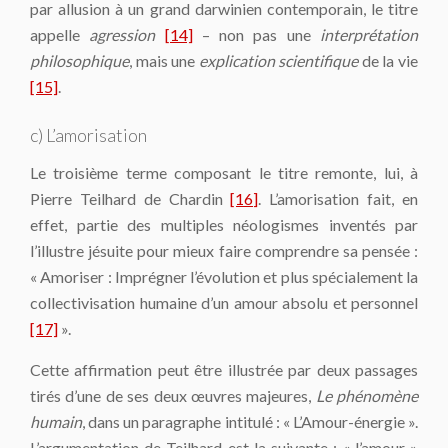
par allusion à un grand darwinien contemporain, le titre
appelle
agression
[14]
– non pas une
interprétation
philosophique
, mais une
explication scientifique
de la vie
[15]
.
c) L’amorisation
Le troisième terme composant le titre remonte, lui, à
Pierre Teilhard de Chardin
[16]
. L’amorisation fait, en
effet, partie des multiples néologismes inventés par
l’illustre jésuite pour mieux faire comprendre sa pensée :
« Amoriser : Imprégner l’évolution et plus spécialement la
collectivisation humaine d’un amour absolu et personnel
[17]
».
Cette affirmation peut être illustrée par deux passages
tirés d’une de ses deux œuvres majeures,
Le phénomène
humain
, dans un paragraphe intitulé : « L’Amour-énergie ».
L’argumentation de Teilhard est la suivante : « l’amour »