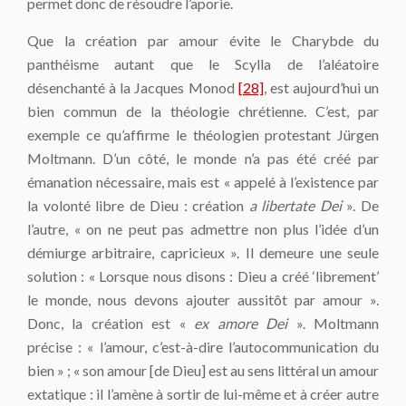
permet donc de résoudre l’aporie.
Que la création par amour évite le Charybde du
panthéisme autant que le Scylla de l’aléatoire
désenchanté à la Jacques Monod
[28]
, est aujourd’hui un
bien commun de la théologie chrétienne. C’est, par
exemple ce qu’affirme le théologien protestant Jürgen
Moltmann. D’un côté, le monde n’a pas été créé par
émanation nécessaire, mais est « appelé à l’existence par
la volonté libre de Dieu : création
a libertate Dei
». De
l’autre, « on ne peut pas admettre non plus l’idée d’un
démiurge arbitraire, capricieux ». Il demeure une seule
solution : « Lorsque nous disons : Dieu a créé ‘librement’
le monde, nous devons ajouter aussitôt par amour ».
Donc, la création est «
ex amore Dei
». Moltmann
précise : « l’amour, c’est-à-dire l’autocommunication du
bien » ; « son amour [de Dieu] est au sens littéral un amour
extatique : il l’amène à sortir de lui-même et à créer autre