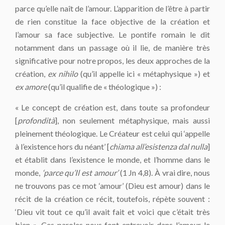
parce qu’elle naît de l’amour. L’apparition de l’être à partir
de rien constitue la face objective de la création et
l’amour sa face subjective. Le pontife romain le dit
notamment dans un passage où il lie, de manière très
significative pour notre propos, les deux approches de la
création,
ex nihilo
(qu’il appelle ici « métaphysique ») et
ex amore
(qu’il qualifie de « théologique ») :
« Le concept de création est, dans toute sa profondeur
[
profondità
], non seulement métaphysique, mais aussi
pleinement théologique. Le Créateur est celui qui ‘appelle
à l’existence hors du néant’ [
chiama all’esistenza dal nulla
]
et établit dans l’existence le monde, et l’homme dans le
monde,
‘parce qu’Il est amour’
(1 Jn 4,8). À vrai dire, nous
ne trouvons pas ce mot ‘amour’ (Dieu est amour) dans le
récit de la création ce récit, toutefois, répète souvent :
‘Dieu vit tout ce qu’il avait fait et voici que c’était très
bien ». Ces paroles nous font entrevoir dans l’amour le