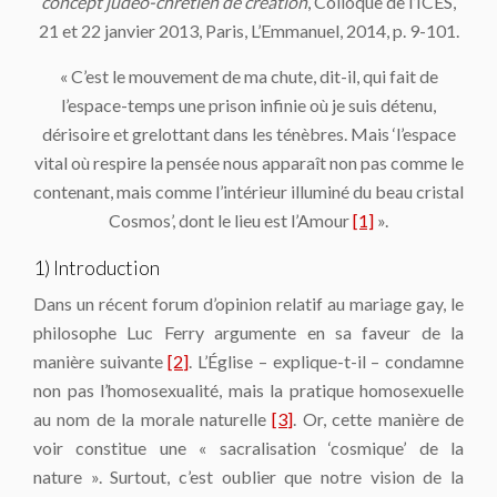
concept judéo-chrétien de création
, Colloque de l’ICES,
21 et 22 janvier 2013, Paris, L’Emmanuel, 2014, p. 9-101.
« C’est le mouvement de ma chute, dit-il, qui fait de
l’espace-temps une prison infinie où je suis détenu,
dérisoire et grelottant dans les ténèbres. Mais ‘l’espace
vital où respire la pensée nous apparaît non pas comme le
contenant, mais comme l’intérieur illuminé du beau cristal
Cosmos’, dont le lieu est l’Amour
[1]
».
1) Introduction
Dans un récent forum d’opinion relatif au mariage gay, le
philosophe Luc Ferry argumente en sa faveur de la
manière suivante
[2]
. L’Église – explique-t-il – condamne
non pas l’homosexualité, mais la pratique homosexuelle
au nom de la morale naturelle
[3]
. Or, cette manière de
voir constitue une « sacralisation ‘cosmique’ de la
nature ». Surtout, c’est oublier que notre vision de la