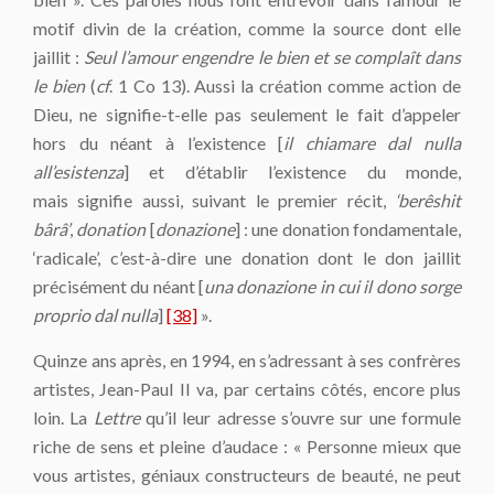
motif divin de la création, comme la source dont elle
jaillit :
Seul l’amour engendre le bien et se complaît dans
le bien
(
cf
. 1 Co 13). Aussi la création comme action de
Dieu, ne signifie-t-elle pas seulement le fait d’appeler
hors du néant à l’existence [
il chiamare dal nulla
all’esistenza
] et d’établir l’existence du monde,
mais signifie aussi, suivant le premier récit,
‘berêshit
bârâ’
,
donation
[
donazione
] : une donation fondamentale,
‘radicale’, c’est-à-dire une donation dont le don jaillit
précisément du néant [
una donazione in cui il dono sorge
proprio dal nulla
]
[38]
».
Quinze ans après, en 1994, en s’adressant à ses confrères
artistes, Jean-Paul II va, par certains côtés, encore plus
loin. La
Lettre
qu’il leur adresse s’ouvre sur une formule
riche de sens et pleine d’audace : « Personne mieux que
vous artistes, géniaux constructeurs de beauté, ne peut