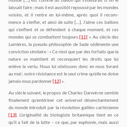
laissait faire ; mais il est aussitôt repoussé par les mondes
voisins, et il rentre en lui-même, après quoi il recom­
mence à s’enfler, et ainsi de suite […]. J’aime ces ballons
qui s’enflent et se défendent à chaque moment, et ces
mondes qui se
combattent
toujours
[11]
». Au siècle des
Lumières, la pseudo-philosophie de Sade sédimente une
conviction similaire : « Ce n’est que par des forfaits que la
nature se maintient et reconquiert les droits que lui
enlève la vertu. Nous lui obéissons donc en nous livrant
au mal ; notre ré­sistance est le seul crime qu’elle ne doive
jamais nous pardonner
[12]
».
Au siècle suivant, le propos de Charles Darwin ne semble
finalement qu’entériner cet universel désenchantement
du monde introduit par la révolution galiléo-cartésienne
[13]
. L’originalité du biologiste britannique tient en ce
qu’il a fait de la lutte – ce que, par euphonie, mais aussi