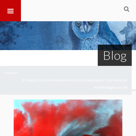
Blog
Home
>
>
(Français) Quoi de nouveau en sciences physiques ? Les théories
morphologiques 2/4