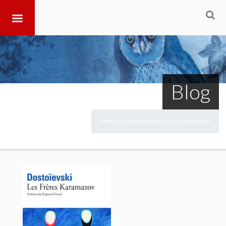
Blog
Home
Dostoïevski et les neurosciences
>
>