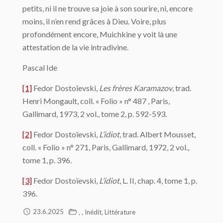
petits, ni il ne trouve sa joie à son sourire, ni, encore
moins, il n’en rend grâces à Dieu. Voire, plus
profondément encore, Muichkine y voit là une
attestation de la vie intradivine.
Pascal Ide
[1]
Fedor Dostoïevski,
Les frères Karamazov
, trad.
Henri Mongault, coll. « Folio » n° 487 , Paris,
Gallimard, 1973, 2 vol., tome 2, p. 592-593.
[2]
Fedor Dostoïevski,
L’idiot
, trad. Albert Mousset,
coll. « Folio » n° 271, Paris, Gallimard, 1972, 2 vol.,
tome 1, p. 396.
[3]
Fedor Dostoïevski,
L’idiot
, L. II, chap. 4, tome 1, p.
396.
,
,
,
23.6.2025
Inédit
Littérature