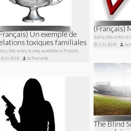
(Français) 
Français) Un exemple de
Sorry, this entry is
elations toxiques familiales
5.11.2018
by 
rry, this entry is only available in French.
8.11.2018
by Pascal Ide
The Blind S