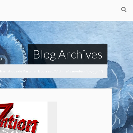
Blog Archives
(Page 2)
e dramatique de Karpman Bourreau/ Victime/ Sauveteur"