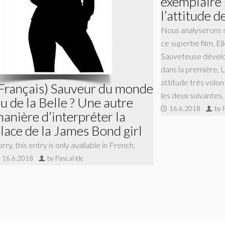
exemplaire 
l’attitude 
Nous analyserons 
ce superbe film. El
Sauveteuse dévelo
dans la première, 
attitude très volon
Français) Sauveur du monde
les deux suivantes,
u de la Belle ? Une autre
16.6.2018
by 
anière d’interpréter la
lace de la James Bond girl
rry, this entry is only available in French.
16.6.2018
by Pascal Ide