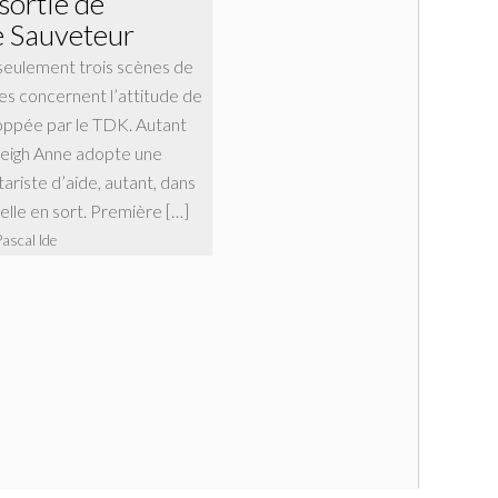
sortie de
de Sauveteur
seulement trois scènes de
les concernent l’attitude de
ppée par le TDK. Autant
Leigh Anne adopte une
tariste d’aide, autant, dans
 elle en sort. Première […]
Pascal Ide