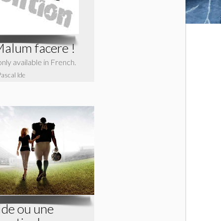
Malum facere !
 only available in French.
Pascal Ide
ide ou une