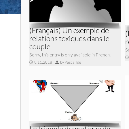
(Français) Un exemple de
(
relations toxiques dans le
r
couple
So
Sorry, this entry is only available in French.
8.11.2018
by Pascal Ide
Le triangle dramatique de