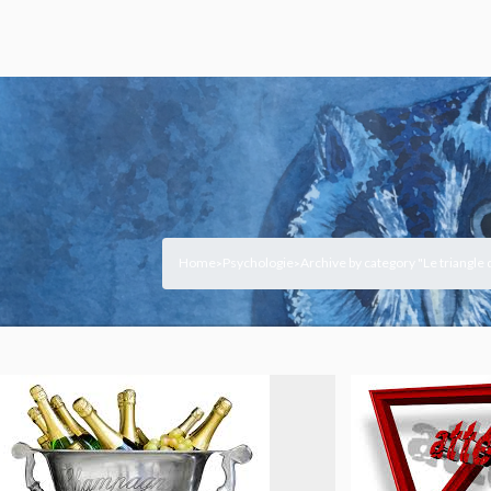
Home
Psychologie
Archive by category "Le triangl
>
>