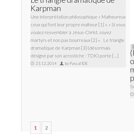
Karpman
Une interprétation philosophique « Malheureux
ceux qui font leur propre malheur [1] ». « Si vous
voulez ressembler à Jésus-Christ, soyez
martyrs et non pas bourreaux [2] ». Le triangle
dramatique de Karpman [3] (désormais
(
désigné par son acrostiche : TDK) porte […]
o
23.12.2014
by Pascal IDE
m
p
So
1
2