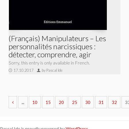
(Français) Manipulateurs – Les
personnalités narcissiques :
détecter, comprendre, agir
Sorry, this entry is only available in French.
17.10.2017
by Pascal Ide
...
10
15
20
25
30
31
32
3
Pascal Ide is proudly powered by
WordPress