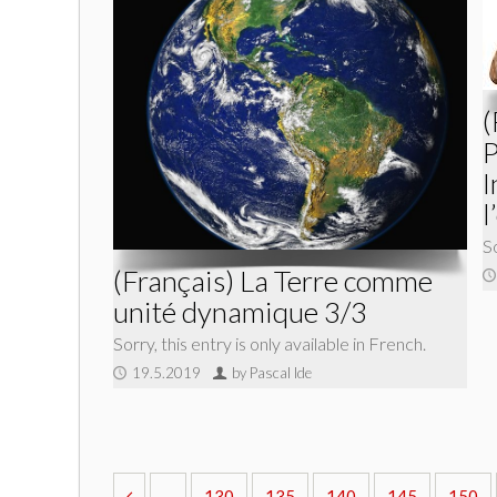
(
P
I
l
So
(Français) La Terre comme
unité dynamique 3/3
Sorry, this entry is only available in French.
19.5.2019
by Pascal Ide
...
130
135
140
145
150