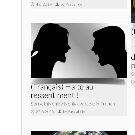
4.6.2019
by Pascal Ide
(
l
l
d
p
So
(Français) Halte au
ressentiment !
Sorry, this entry is only available in French.
26.5.2019
by Pascal Ide