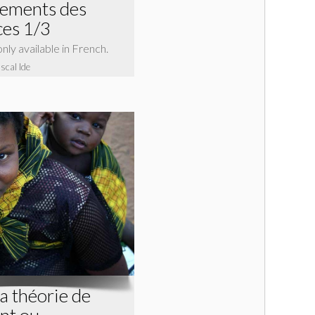
nements des
ces 1/3
 only available in French.
scal Ide
La théorie de
nt ou