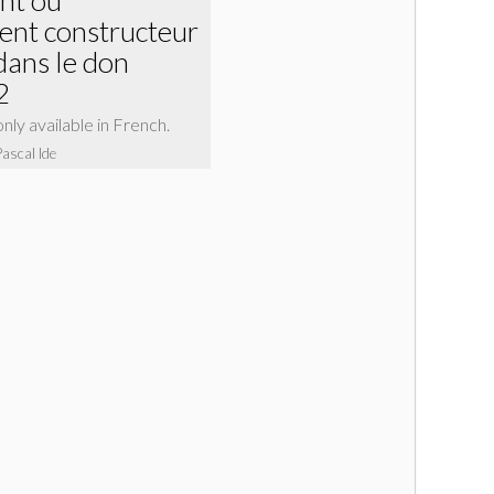
ent constructeur
dans le don
2
 only available in French.
Pascal Ide