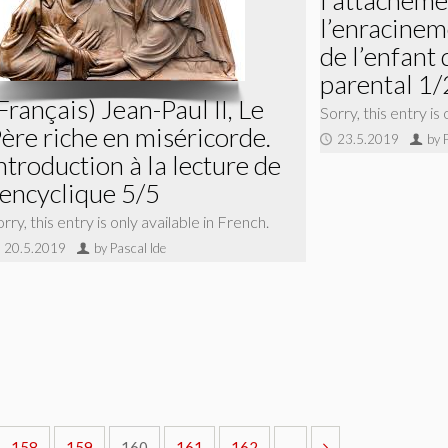
l’enracinem
de l’enfant 
parental 1/
Français) Jean-Paul II, Le
Sorry, this entry is
ère riche en miséricorde.
23.5.2019
by 
ntroduction à la lecture de
’encyclique 5/5
rry, this entry is only available in French.
20.5.2019
by Pascal Ide
158
159
160
161
162
...