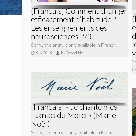
(Français) Comment changer
(
efficacement d’habitude ?
e
Les enseignements des
d
neurosciences 2/3
l
Sorry, this entry is only available in French.
v
9.6.2019
by Pascal Ide
So
(Français) « Je chante mes
litanies du Merci » (Marie
Noël)
Sorry, this entry is only available in French.