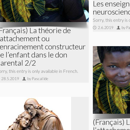
Les enseig
neuroscien
Sorry, this entry is
2.6.2019
by Pa
Français) La théorie de
’attachement ou
’enracinement constructeur
e l’enfant dans le don
arental 2/2
rry, this entry is only available in French.
28.5.2019
by Pascal Ide
(Français) 
l’attacheme