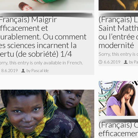
Français) Maigrir
(Français) 
fficacement et
Saint Matt
urablement. Ou comment
ou l’entrée 
es sciences incarnent la
modernité
ertu (de sobriété) 1/4
Sorry, this entry is
rry, this entry is only available in French.
6.6.2019
by Pa
8.6.2019
by Pascal Ide
(Français)
efficacemen