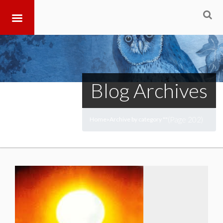
Blog Archives
(Page 202)
Home
Archive by category ""
>