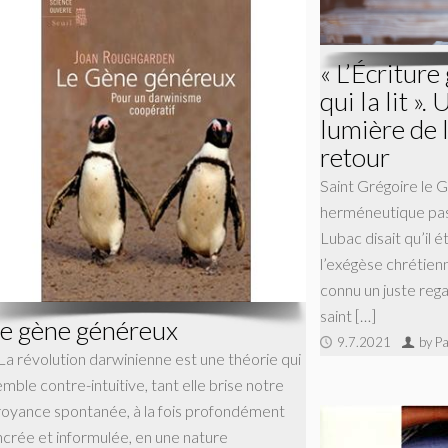
« L’Écriture
qui la lit ».
lumière de 
retour
Saint Grégoire le 
herméneutique pass
Lubac disait qu’il 
l’exégèse chrétien
connu un juste regai
saint […]
e gène généreux
9.7.2021
by Pa
 La révolution darwinienne est une théorie qui
mble contre-intuitive, tant elle brise notre
royance spontanée, à la fois profondément
ncrée et informulée, en une nature