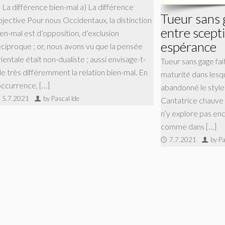
) La différence bien-mal a) La différence
Tueur sans 
bjective Pour nous Occidentaux, la distinction
entre scept
ien-mal est d’opposition, d’exclusion
espérance
éciproque ; or, nous avons vu que la pensée
ientale était non-dualiste ; aussi envisage-t-
Tueur sans gage fai
lle très différemment la relation bien-mal. En
maturité dans lesq
’occurrence, […]
abandonné le style
5.7.2021
by Pascal Ide
Cantatrice chauve e
n’y explore pas en
comme dans […]
7.7.2021
by Pa