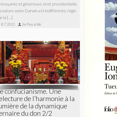
révoyante et généreuse, bref, providentielle.
a nature selon Darwin est indifférente, régie
r la […]
8.7.2021
by Pascal Ide
e confucianisme. Une
electure de l’harmonie à la
umière de la dynamique
ernaire du don 2/2