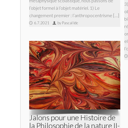
métaphysique scolastique, nous passons de
3
l’objet formel à l’objet matériel. 1) Le
o
changement premier : l’anthropocentrisme […]
b
6.7.2021
by Pascal Ide
r
or
e
l
Jalons pour une Histoire de
la Philosophie de la nature II-