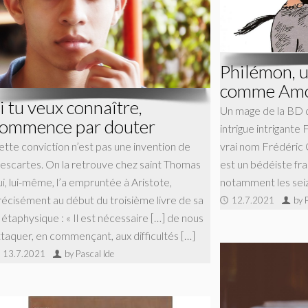
Philémon, u
comme Am
i tu veux connaître,
Un mage de la BD q
ommence par douter
intrigue intrigant
ette conviction n’est pas une invention de
vrai nom Frédéric
escartes. On la retrouve chez saint Thomas
est un bédéiste fran
ui, lui-même, l’a empruntée à Aristote,
notamment les seiz
récisément au début du troisième livre de sa
12.7.2021
by 
étaphysique : « Il est nécessaire […] de nous
ttaquer, en commençant, aux difficultés […]
13.7.2021
by Pascal Ide