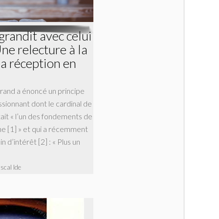
 grandit avec celui
 Une relecture à la
la réception en
Grand a énoncé un principe
ionnant dont le cardinal de
était « l’un des fondements de
ne [1] » et qui a récemment
n d’intérêt [2] : « Plus un
scal Ide