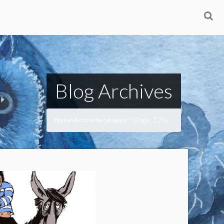
Blog Archives
(Page 125)
Home
Archive by category ""
>