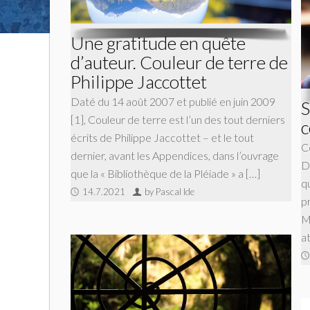
Une gratitude en quête
d’auteur. Couleur de terre de
Philippe Jaccottet
Daté du 14 août 2007 et publié en juin 2009
S
[1], Couleur de terre est l’un des tout derniers
c
écrits de Philippe Jaccottet – et le tout
C
dernier, avant les Appendices, dans l’ouvrage
D
que la « Bibliothèque de la Pléiade » a […]
q
14.7.2021
by Pascal Ide
p
M
a