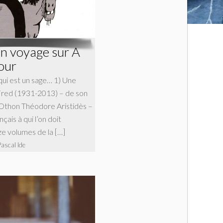
n voyage sur A
our
ui est un sage… 1) Une
e Fred (1931-2013) – de son
 Othon Théodore Aristidès –
çais à qui l’on doit
e volumes de la […]
Pascal Ide