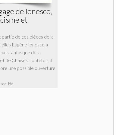
gage de Ionesco,
icisme et
t partie de ces pièces de la
uelles Eugène Ionesco a
 plus fantasque de la
t de Chaises. Toutefois, il
core une possible ouverture
scal Ide