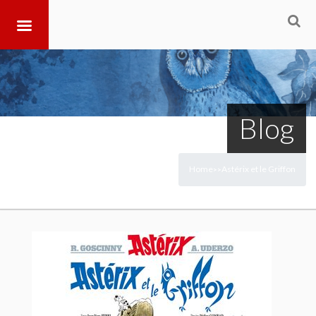
Blog
Home
Astérix et le Griffon
>
>