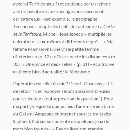
avec lui Terrinconnus ?) et soutenue par un rythme
alerte, invente des personnages heureusement
caricatureaux – par exemple, le géographe
Terrinconus adopte les traits de l’auteur de
La Carte
et le Territoire
, Michel Houellebecq –, multiplie les
calembours, eux-mêmes à différents degrés – « Ma
femme Maminovna, une vraie petite femme
d’extérieur » (p. 12) ; « On respecte les distances » (p.
30) ; « Une pince et deux selles » (p. 31) – et a trouvé
un thème bien d’actualité : le féminisme.
L’opération est-elle réussie ? L’esprit Goscinny est-il
de retour ? Les réponses seront aussi nombreuses
que les lecteurs (qui se poseront la question !). Pour
ma part, je regrette que, au lieu d’une mise en abîme
du Gafam (Amazone et Internet sous les traits des
Scythes), l’auteur se contente de quelques jeux de
mots bien trouvés – « Pas de livraison gratuite