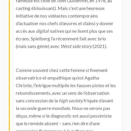
fameuse est celle de John Guillermin, en 1978, au
casting éblouissant). Mais c’est une heureuse
initiative de nos vidéastes contemporains
d’actualiser nos chefs d’œuvres et d’ainsi y donner
accès aux
digital natives
qui ne lisent plus que ses
écrans. Spielberg l’a récemment fait avec brio
(mais sans génie) avec
West side story
(2021).
Comme souvent chez cette femme si finement
observatrice et empathique qu’est Agatha
Christie, l’intrigue multiplie les fausses pistes et les
rebondissements, avec un sens de l’observation
sans concession de la
high society
friquée d’avant
la seconde guerre mondiale. Nous ne serons pas
déçus, même si le diagnostic est aussi pessimiste
que le remède absent – sans rien dire d’une
concession flagorneuse à la culture gay.