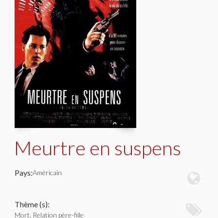
Meurtre en suspens
Pays:
Américain
Thème (s):
Mort, Relation père-fille