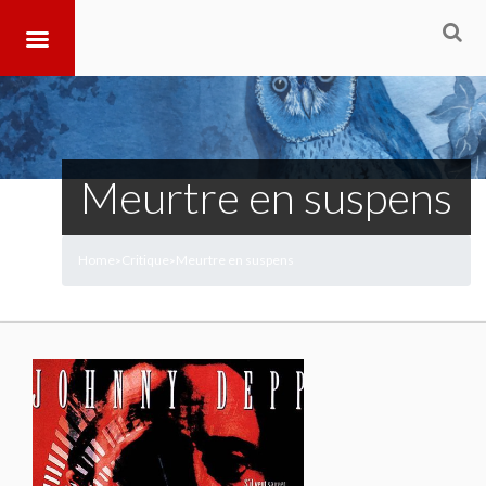
Meurtre en suspens
Home
Critique
Meurtre en suspens
>
>