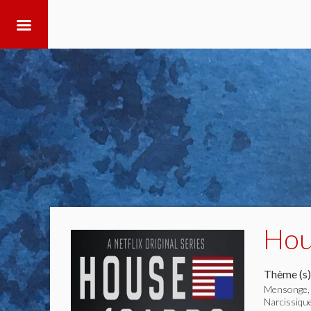
Hou
Thème (s)
Mensonge, 
Narcissique