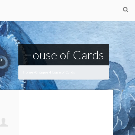
House of Cards
Home
Critique
House of Cards
>
>