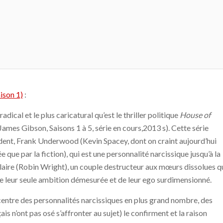
ison 1)
:
adical et le plus caricatural qu’est le thriller politique
House of
ames Gibson, Saisons 1 à 5, série en cours,2013 s). Cette série
dent, Frank Underwood (Kevin Spacey, dont on craint aujourd’hui
e que par la fiction), qui est une personnalité narcissique jusqu’à la
laire (Robin Wright), un couple destructeur aux mœurs dissolues q
 de leur seule ambition démesurée et de leur ego surdimensionné.
centre des personnalités narcissiques en plus grand nombre, des
ais n’ont pas osé s’affronter au sujet) le confirment et la raison