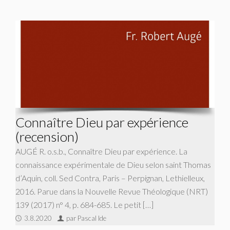
Connaître Dieu par expérience
(recension)
AUGÉ R. o.s.b., Connaître Dieu par expérience. La
connaissance expérimentale de Dieu selon saint Thomas
d’Aquin, coll. Sed Contra, Paris – Perpignan, Lethielleux,
2016. Parue dans la Nouvelle Revue Théologique (NRT)
139 (2017) n° 4, p. 684-685. Le petit […]
3.8.2020
par Pascal Ide