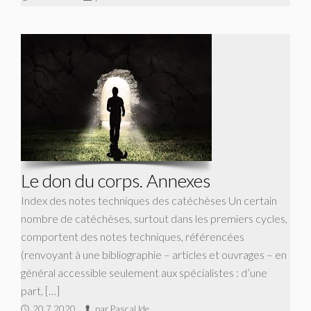
Le don du corps. Annexes
Index des notes techniques des catéchèses Un certain
nombre de catéchèses, surtout dans les premiers cycles,
comportent des notes techniques, référencées
(renvoyant à une bibliographie – articles et ouvrages – en
général accessible seulement aux spécialistes : d’une
part, […]
20.7.2020
par Pascal Ide