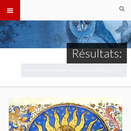
Résultats:
(Page 72)
Home
Archive by category "Spiritualité-Théologie"
>