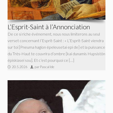
L’Esprit-Saint à l’Annonciation
De ce si riche événement, nous nous limiterons au seul
verset concernant l’Esprit-Saint : « L’Esprit-Saint viendra
sur toi [Pneuma hagion épeleusetai epi de] et la puissance
du Très-Haut te couvrira d’ombre [kai dunamis Hupsistôn
épiskiasei sou]. Et c’est pourquoi ce […]
20.5.2026
par Pascal Ide