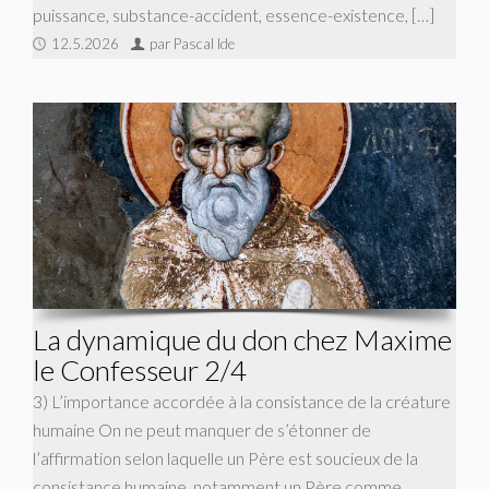
puissance, substance-accident, essence-existence, […]
12.5.2026
par Pascal Ide
La dynamique du don chez Maxime
le Confesseur 2/4
3) L’importance accordée à la consistance de la créature
humaine On ne peut manquer de s’étonner de
l’affirmation selon laquelle un Père est soucieux de la
consistance humaine, notamment un Père comme