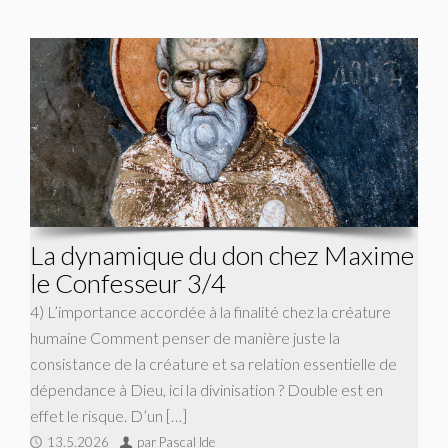
La dynamique du don chez Maxime
le Confesseur 3/4
4) L’importance accordée à la finalité chez la créature
humaine Comment penser de manière juste la
consistance de la créature et sa relation essentielle de
dépendance à Dieu, ici la divinisation ? Double est en
effet le risque. D’un […]
13.5.2026
par Pascal Ide