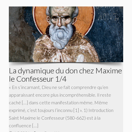
La dynamique du don chez Maxime
le Confesseur 1/4
« En s’incarnant, Dieu ne se fait comprendre qu’en
apparaissant encore plus incompréhensible. Il reste
caché […] dans cette manifestation même. Même
exprimé, c’est toujours l’inconnu [1] ». 1) Introduction
Saint Maxime le Confesseur (580-662) est à la
confluence […]