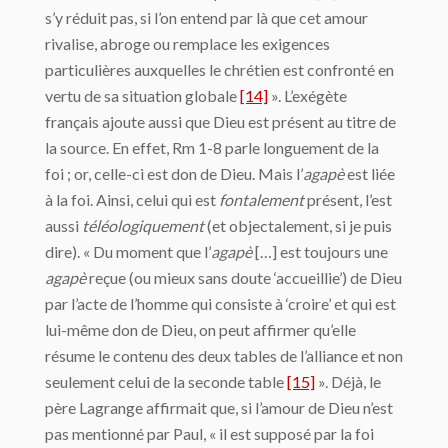
s’y réduit pas, si l’on entend par là que cet amour
rivalise, abroge ou remplace les exigences
particulières auxquelles le chrétien est confronté en
vertu de sa situation globale
[14]
». L’exégète
français ajoute aussi que Dieu est présent au titre de
la source. En effet, Rm 1-8 parle longuement de la
foi ; or, celle-ci est don de Dieu. Mais l’
agapè
est liée
à la foi. Ainsi, celui qui est
fontalement
présent, l’est
aussi
téléologiquement
(et objectalement, si je puis
dire). « Du moment que l’
agapè
[…] est toujours une
agapè
reçue (ou mieux sans doute ‘accueillie’) de Dieu
par l’acte de l’homme qui consiste à ‘croire’ et qui est
lui-même don de Dieu, on peut affirmer qu’elle
résume le contenu des deux tables de l’alliance et non
seulement celui de la seconde table
[15]
». Déjà, le
père Lagrange affirmait que, si l’amour de Dieu n’est
pas mentionné par Paul, « il est supposé par la foi