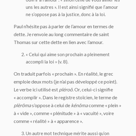
uns les autres ». Il est ainsi signifié que l’amour
ne s’oppose pas à la justice, donc à la loi.
Paul n’hésite pas à parler de l’amour en termes de
dette. Je renvoie au long commentaire de saint
Thomas sur cette dette en lien avec l’amour.
« Celui qui aime son prochain a pleinement
accompli la loi » (v. 8).
On traduit parfois « prochain ». En réalité, le grec
emploie deux mots (je n’ai pas développé ce point).
Le verbe ici utilisé est
pléroô
. Or, celui-ci signifie
« accomplir ». Dans le registre stoïcien, le terme de
plèrôma
s’oppose à celui de
kénôma
comme « plein »
à « vide », comme « plénitude » à « vacuité », voire
comme « réalité » à « apparence ».
Un autre mot technique mérite aussi qu’on