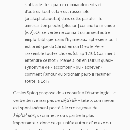
s’attarde : les quatre commandements et
d’autres, tout cela « est rassemblé
[
anakephalaioutai
] dans cette parole : Tu
aimeras ton proche [
plésion
] comme toi-même »
(v. 9). Or, ce verbe ne connaît qu’un seul autre
emploi biblique, dans l’hymne aux Éphésiens où il
est prédiqué du Christ en qui Dieu le Père
rassemble toutes choses (cf. Ep 1,10). Comment
entendre ce mot ? Même si on en fait un quasi-
synonyme de « accomplir » ou « achever »,
comment l’amour du prochain peut-il résumer
toute la Loi ?
Ceslas Spicq propose de « recourir à l’étymologie : le
verbe dérive non pas de
képhalè
, « tête », comme on
est spontanément porté à le croire, mais de
képhalaion
, « sommet » ou « partie la plus
importante », donc ce qui unifie autour d’un axe ou