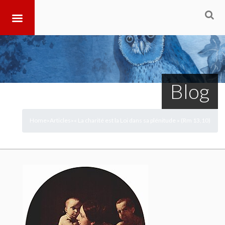
Blog
Home
Articles
« La charité est la Loi dans sa plénitude » (Rm 13,10)
>
>