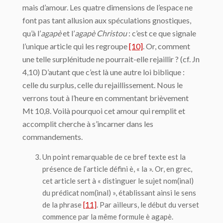
mais d’amour. Les quatre dimensions de l’espace ne
font pas tant allusion aux spéculations gnostiques,
qu’à l’
agapè
et l’
agapè Christou
: c’est ce que signale
l’unique article qui les regroupe
[10]
. Or, comment
une telle surplénitude ne pourrait-elle rejaillir ? (cf. Jn
4,10) D’autant que c’est là une autre loi biblique :
celle du surplus, celle du rejaillissement. Nous le
verrons tout à l’heure en commentant brièvement
Mt 10,8. Voilà pourquoi cet amour qui remplit et
accomplit cherche à s’incarner dans les
commandements.
Un point remarquable de ce bref texte est la
présence de l’article défini
è
, « la ». Or, en grec,
cet article sert à « distinguer le sujet nom(inal)
du prédicat nom(inal) », établissant ainsi le sens
de la phrase
[11]
. Par ailleurs, le début du verset
commence par la même formule
è agapè
.