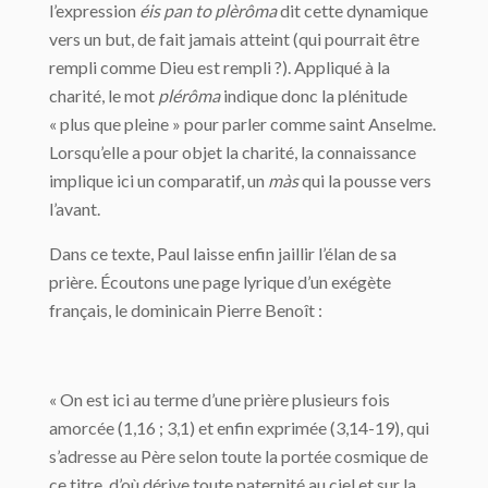
l’expression
éis pan to plèrôma
dit cette dynamique
vers un but, de fait jamais atteint (qui pourrait être
rempli comme Dieu est rempli ?). Appliqué à la
charité, le mot
plérôma
indique donc la plénitude
« plus que pleine » pour parler comme saint Anselme.
Lorsqu’elle a pour objet la charité, la connaissance
implique ici un comparatif, un
màs
qui la pousse vers
l’avant.
Dans ce texte, Paul laisse enfin jaillir l’élan de sa
prière. Écoutons une page lyrique d’un exégète
français, le dominicain Pierre Benoît :
« On est ici au terme d’une prière plusieurs fois
amorcée (1,16 ; 3,1) et enfin exprimée (3,14-19), qui
s’adresse au Père selon toute la portée cosmique de
ce titre, d’où dérive toute paternité au ciel et sur la