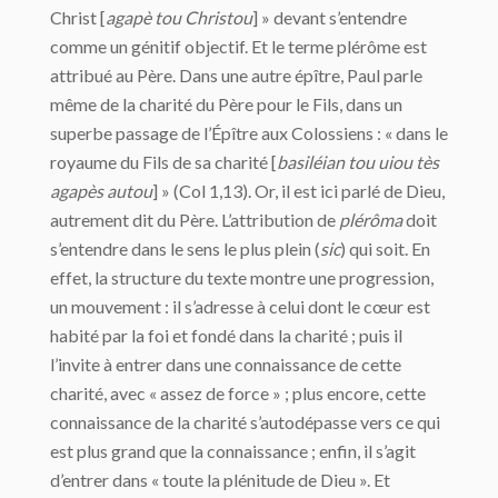
Christ [
agapè tou Christou
] » devant s’entendre
comme un génitif objectif. Et le terme plérôme est
attribué au Père. Dans une autre épître, Paul parle
même de la charité du Père pour le Fils, dans un
superbe passage de l’Épître aux Colossiens : « dans le
royaume du Fils de sa charité [
basiléian tou uiou tès
agapès autou
] » (Col 1,13). Or, il est ici parlé de Dieu,
autrement dit du Père. L’attribution de
plérôma
doit
s’entendre dans le sens le plus plein (
sic
) qui soit. En
effet, la structure du texte montre une progression,
un mouvement : il s’adresse à celui dont le cœur est
habité par la foi et fondé dans la charité ; puis il
l’invite à entrer dans une connaissance de cette
charité, avec « assez de force » ; plus encore, cette
connaissance de la charité s’autodépasse vers ce qui
est plus grand que la connaissance ; enfin, il s’agit
d’entrer dans « toute la plénitude de Dieu ». Et