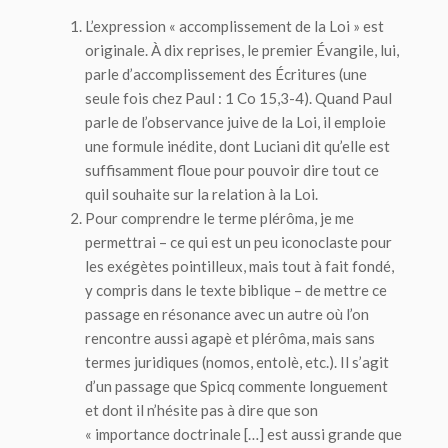
L’expression « accomplissement de la Loi » est
originale. À dix reprises, le premier Évangile, lui,
parle d’accomplissement des Écritures (une
seule fois chez Paul : 1 Co 15,3-4). Quand Paul
parle de l’observance juive de la Loi, il emploie
une formule inédite, dont Luciani dit qu’elle est
suffisamment floue pour pouvoir dire tout ce
quil souhaite sur la relation à la Loi.
Pour comprendre le terme
plérôma
, je me
permettrai – ce qui est un peu iconoclaste pour
les exégètes pointilleux, mais tout à fait fondé,
y compris dans le texte biblique – de mettre ce
passage en résonance avec un autre où l’on
rencontre aussi
agapè
et
plérôma
, mais sans
termes juridiques (
nomos
,
entolè
, etc.). Il s’agit
d’un passage que Spicq commente longuement
et dont il n’hésite pas à dire que son
« importance doctrinale […] est aussi grande que