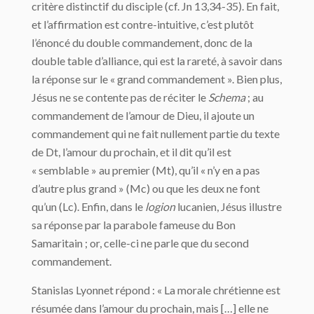
critère distinctif du disciple (cf. Jn 13,34-35). En fait,
et l’affirmation est contre-intuitive, c’est plutôt
l’énoncé du double commandement, donc de la
double table d’alliance, qui est la rareté, à savoir dans
la réponse sur le « grand commandement ». Bien plus,
Jésus ne se contente pas de réciter le
Schema
; au
commandement de l’amour de Dieu, il ajoute un
commandement qui ne fait nullement partie du texte
de Dt, l’amour du prochain, et il dit qu’il est
« semblable » au premier (Mt), qu’il « n’y en a pas
d’autre plus grand » (Mc) ou que les deux ne font
qu’un (Lc). Enfin, dans le
logion
lucanien, Jésus illustre
sa réponse par la parabole fameuse du Bon
Samaritain ; or, celle-ci ne parle que du second
commandement.
Stanislas Lyonnet répond : « La morale chrétienne est
résumée dans l’amour du prochain, mais […] elle ne