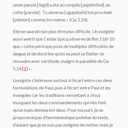
seule parole [
logô
] a été accomplie [
péplèrôtai
], en
cette [parole] : Tu aimeras [
agapèséis
] ton prochain
[
plèsion
] comme toi-même » (Ga 5,14).
Elle ne saurait non plus être plus difficile. Un exégète
aussi averti que Ceslas Spicq observe de Rm 13,8-10
que « cette péricope pose de multiples difficultés de
langue et de doctrine qu’on ne peut se flatter de
résoudre avec certitude, malgré le parallèle de Ga
5,14
[1]
».
L’exégète s’intéresse surtout à l’écart entre ces deux
formulations de Paul, puis à l’écart entre Paul et les
évangiles car les traditions remontant à Jésus
évoquant les deux commandements qui n’en font
qu’un mais demeurent deux. Pour ma part, je ne
proposerai pas d’herméneutique pointue du texte,
d’autant que je ne suis pas exégète de métier, mais je