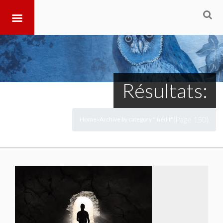
Résultats:
(Page 150)
Home
Archive by category "Inédit"
>