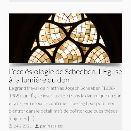
L’ecclésiologie de Scheeben. L’Église
à la lumière du don
Le grand travail de Matthias Joseph Scheeben (1838-
1885) sur l’Église inscrit celle-ci dans la dynamique du don
et ainsi, en retour, la confirme. Il ne s’agit pas pour moi
d’entrer dans le détail, mais de pointer quelques thèses
majeures […]
24.2.2021
par Pascal Ide