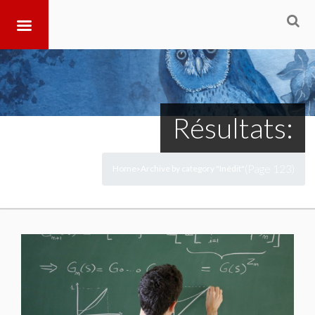
Résultats:
(Page 123)
Home
Archive by category "Inédit"
>