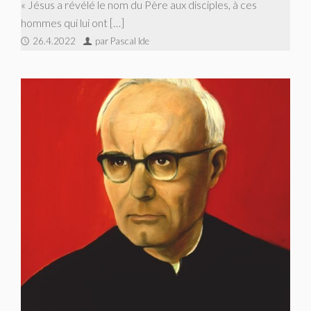
« Jésus a révélé le nom du Père aux disciples, à ces
hommes qui lui ont […]
26.4.2022
par Pascal Ide