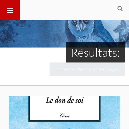
Résultats:
(Page 2)
Home
Archive by category "Don"
>