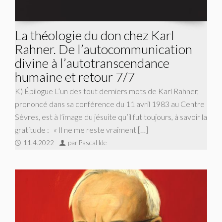
La théologie du don chez Karl
Rahner. De l’autocommunication
divine à l’autotranscendance
humaine et retour 7/7
K) Épilogue L’un des tout derniers mots de Karl Rahner,
prononcé dans sa conférence du 11 avril 1983 au Centre
Sèvres, est à l’image du jésuite qu’il fut toujours, à savoir la
gratitude : « Il ne me reste vraiment […]
11.4.2022
par Pascal Ide