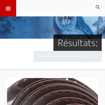
Résultats:
(Page 145)
Home
Articles posted by Pascal Ide
>