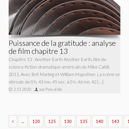
Puissance de la gratitude : analyse
de film chapitre 13
Chapitre 13 : Another Earth Another Earth, film de
science-fiction dramatique américain de Mike Cahill,
2011. Avec Brit Marling et William Mapother. La scène se
déroule de 0 h. 43 mn. 45 sec. à 0 h. 46 mn. 42 […]
2.11.2020
par Pascal Ide
...
120
125
130
135
140
143