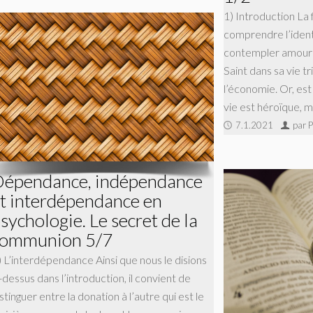
1) Introduction La 
comprendre l’identi
contempler amoure
Saint dans sa vie tr
l’économie. Or, est 
vie est héroïque, m
7.1.2021
par P
épendance, indépendance
t interdépendance en
sychologie. Le secret de la
communion 5/7
) L’interdépendance Ainsi que nous le disions
-dessus dans l’introduction, il convient de
stinguer entre la donation à l’autre qui est le