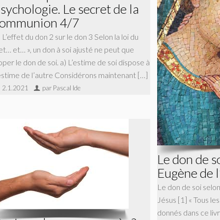
sychologie. Le secret de la
communion 4/7
 L’effet du don 2 sur le don 3 Selon la loi du
et… et… », un don à soi ajusté ne peut que
per le don de soi. a) L’estime de soi dispose à
’estime de l’autre Considérons maintenant […]
2.1.2021
par Pascal Ide
Le don de s
Eugène de l
Le don de soi selo
Jésus [1] « Tous les
donnés dans ce livr