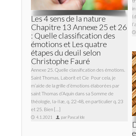
t
i
(
Les 4 sens de la nature
l
Chapitre 13 Annexe 25 et 26
: Quelle classification des
émotions et Les quatre
étapes du deuil selon
Christophe Fauré
Annexe 25. Quelle classification des émotions.
Saint Thomas, Laborit et Cie Pour cela, je
m’aide de la grille d’émotions élaborées par
saint Thomas d’Aquin dans sa Somme de
théologie, Ia-IIæ, q. 22-48, en particulier q. 23
et 25. Bien […]
4.1.2021
par Pascal Ide
D
e