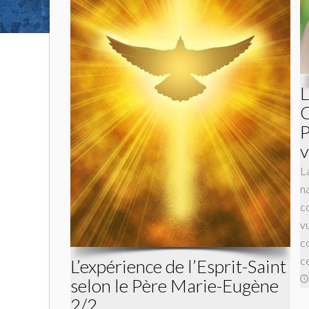
L
C
P
v
L
n
c
v
c
c
L’expérience de l’Esprit-Saint
selon le Père Marie-Eugène
2/2