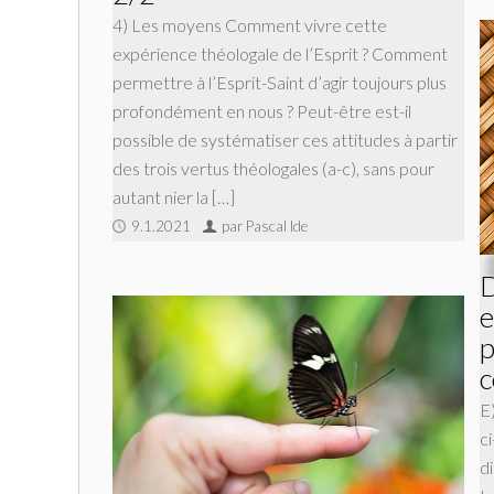
4) Les moyens Comment vivre cette
expérience théologale de l’Esprit ? Comment
permettre à l’Esprit-Saint d’agir toujours plus
profondément en nous ? Peut-être est-il
possible de systématiser ces attitudes à partir
des trois vertus théologales (a-c), sans pour
autant nier la […]
9.1.2021
par Pascal Ide
D
e
p
E
ci
di