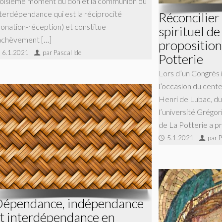
roisième moment du don et la communion ou
nterdépendance qui est la réciprocité
Réconcilier
donation-réception) et constitue
spirituel de
’achèvement […]
proposition
6.1.2021
par Pascal Ide
Potterie
Lors d’un Congrès i
l’occasion du cente
Henri de Lubac, d
l’université Grégor
de La Potterie a p
5.1.2021
par P
épendance, indépendance
t interdépendance en