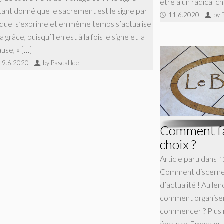
être à un radical 
tant donné que le sacrement est le signe par
11.6.2020
by 
equel s’exprime et en même temps s’actualise
la grâce, puisqu’il en est à la fois le signe et la
use, « […]
9.6.2020
by Pascal Ide
Comment fa
choix ?
Article paru dans l’
Comment discerner
d’actualité ! Au l
comment organiser
commencer ? Plus r
épouser Emma ou G