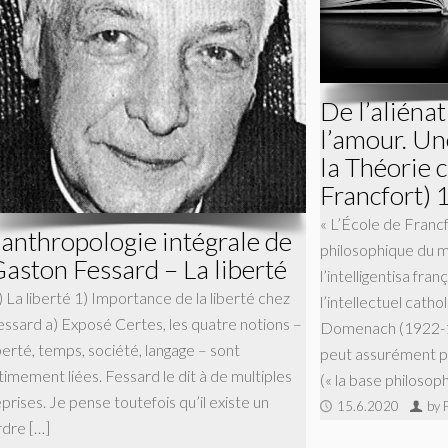
De l’aliénat
l’amour. Un
la Théorie c
Francfort) 
« L’École de Francf
’anthropologie intégrale de
philosophique du 
aston Fessard – La liberté
l’intelligentisa fra
) La liberté 1) Importance de la liberté chez
l’intellectuel cath
essard a) Exposé Certes, les quatre notions –
Domenach (1922-19
berté, temps, société, langage – sont
peut assurément plu
timement liées. Fessard le dit à de multiples
(« la base philosoph
prises. Je pense toutefois qu’il existe un
15.6.2020
by 
rdre […]