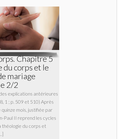
orps. Chapitre 5
 du corps et le
de mariage
e 2/2
es explications antérieures
8, 1 ; p. 509 et 510) Après
 quinze mois, justifiée par
n-Paul II reprend les cycles
a théologie du corps et
…]