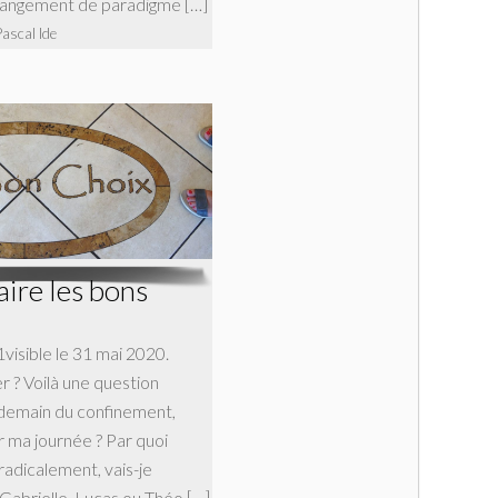
changement de paradigme […]
Pascal Ide
ire les bons
1visible le 31 mai 2020.
 ? Voilà une question
endemain du confinement,
 ma journée ? Par quoi
adicalement, vais-je
abrielle, Lucas ou Théo […]