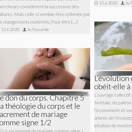
15.6.2020
by 
hercheurs considèrent la succession des
ultures. Mais celle-ci semble être rythmée par
es changements matériels. Pour être […]
12.6.2020
by Pascal Ide
L’évolution 
obéit-elle à
L’ouvrage collectif
e don du corps. Chapitre 5
Nottale, du paléon
a théologie du corps et le
l’économiste et so
acrement de mariage
arbres de l’évolutio
omme signe 1/2
intuition de montr
) Le sacrement de mariage comme signe «