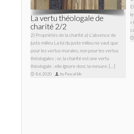
E
l
La vertu théologale de
» 
charité 2/2
ca
2) Propriétés de la charité a) L’absence de
juste milieu La loi du juste milieu ne vaut que
pour les vertus morales, non pour les vertus
théologales ; or, la charité est une vertu
théologale ; elle ignore donc la mesure. […]
8.6.2020
by Pascal Ide