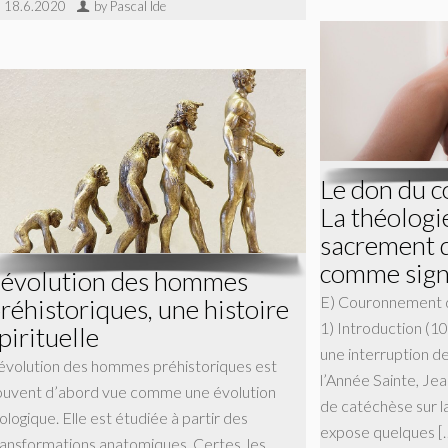
18.6.2020
by Pascal Ide
Le don du c
La théologie
sacrement 
comme sign
’évolution des hommes
E) Couronnement d
réhistoriques, une histoire
1) Introduction (10
pirituelle
une interruption de
’évolution des hommes préhistoriques est
l’Année Sainte, Jea
ouvent d’abord vue comme une évolution
de catéchèse sur l
ologique. Elle est étudiée à partir des
expose quelques [
ransformations anatomiques. Certes, les