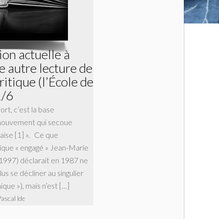
ion actuelle à
e autre lecture de
ritique (l’École de
1/6
ort, c’est la base
mouvement qui secoue
nçaise [1] ». Ce que
olique « engagé » Jean-Marie
97) déclarait en 1987 ne
s se décliner au singulier
ique »), mais n’est […]
Pascal Ide