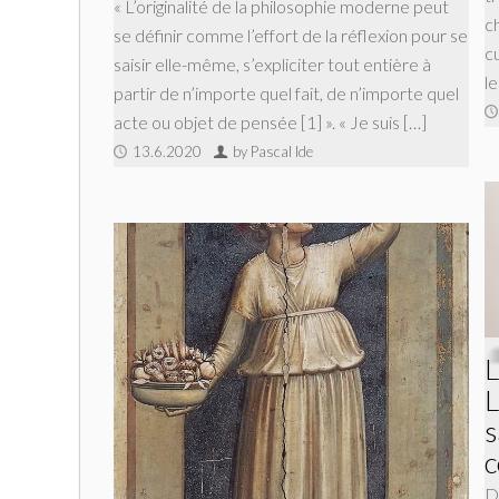
« L’originalité de la philosophie moderne peut
c
se définir comme l’effort de la réflexion pour se
c
saisir elle-même, s’expliciter tout entière à
l
partir de n’importe quel fait, de n’importe quel
acte ou objet de pensée [1] ». « Je suis […]
13.6.2020
by Pascal Ide
L
L
s
c
D