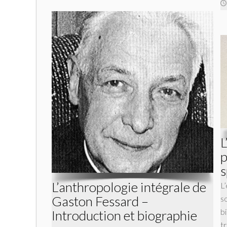
L
p
s
L’anthropologie intégrale de
L
Gaston Fessard –
s
bi
Introduction et biographie
t