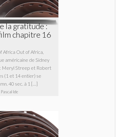
 la gratitude :
film chapitre 16
f Africa Out of Africa,
e américaine de Sidney
c Meryl Streep et Robert
s (1 et 14 entier) se
 mn. 40 sec. à 1 […]
 Pascal Ide