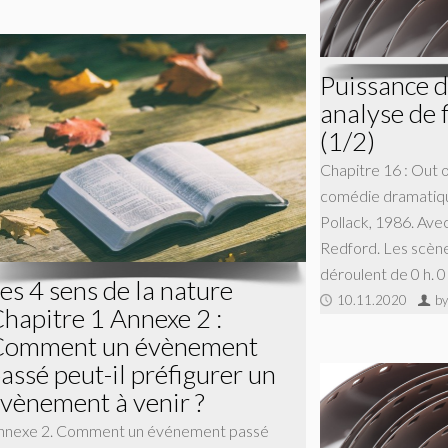
Puissance de
analyse de 
(1/2)
Chapitre 16 : Out o
comédie dramatiqu
Pollack, 1986. Ave
Redford. Les scène
déroulent de 0 h. 0
es 4 sens de la nature
10.11.2020
by
hapitre 1 Annexe 2 :
Comment un évènement
assé peut-il préfigurer un
vènement à venir ?
nnexe 2. Comment un événement passé