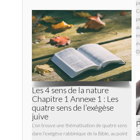
p
C
p
a
e
é
Les 4 sens de la nature
Chapitre 1 Annexe 1 : Les
quatre sens de l’exégèse
juive
P
L’on trouve une thématisation de quatre sens
a
dans l’exégèse rabbinique de la Bible, au point