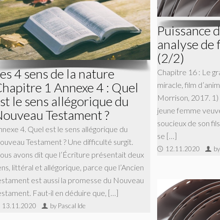
Puissance de
analyse de 
(2/2)
es 4 sens de la nature
Chapitre 16 : Le g
hapitre 1 Annexe 4 : Quel
miracle, film d’an
Morrison, 2017. 1)
st le sens allégorique du
jeune femme veuve,
ouveau Testament ?
soucieux de son fil
nnexe 4. Quel est le sens allégorique du
se […]
ouveau Testament ? Une difficulté surgit.
12.11.2020
by
ous avons dit que l’Écriture présentait deux
ns, littéral et allégorique, parce que l’Ancien
estament est aussi la promesse du Nouveau
estament. Faut-il en déduire que, […]
13.11.2020
by Pascal Ide