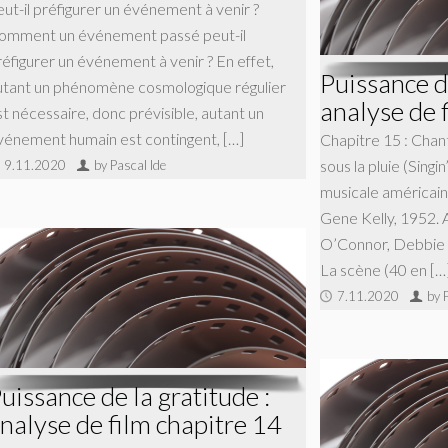
eut-il préfigurer un événement à venir ?
omment un événement passé peut-il
réfigurer un événement à venir ? En effet,
Puissance de
utant un phénomène cosmologique régulier
analyse de 
st nécessaire, donc prévisible, autant un
vénement humain est contingent, […]
Chapitre 15 : Chan
sous la pluie (Singi
9.11.2020
by Pascal Ide
musicale américai
Gene Kelly, 1952. 
O’Connor, Debbie 
La scène (40 en […
7.11.2020
by 
uissance de la gratitude :
nalyse de film chapitre 14