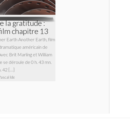
 la gratitude :
film chapitre 13
her Earth Another Earth, film
 dramatique américain de
Avec Brit Marling et William
 se déroule de 0 h. 43 mn.
. 42 […]
Pascal Ide