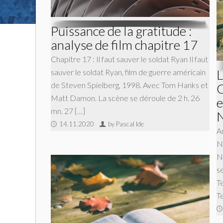
Puissance de la gratitude :
analyse de film chapitre 17
Chapitre 17 : Il faut sauver le soldat Ryan Il faut
L
sauver le soldat Ryan, film de guerre américain
de Steven Spielberg, 1998. Avec Tom Hanks et
C
Matt Damon. La scène se déroule de 2 h. 26
e
mn. 27 […]
N
14.11.2020
by Pascal Ide
A
N
N
se
T
T