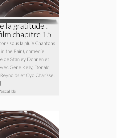
 la gratitude :
film chapitre 15
tons sous la pluie Chantons
n’ in the Rain), comédie
ne de Stanley Donnen et
Avec Gene Kelly, Donald
Reynolds et Cyd Charisse.
]
Pascal Ide