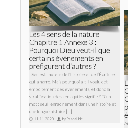
Les 4 sens de la nature
Chapitre 1 Annexe 3 :
Pourquoi Dieu veut-il que
certains événements en
préfigurent d’autres ?
Dieu est l’auteur de l’histoire et de l’Écriture
L
qui la narre. Mais pourquoi a-t-il voulu cet
emboîtement des événements, et donc la
C
stratification des sens qui les signifie ? D’un
mot : seul l’enracinement dans une histoire et
p
une longue histoire […]
é
11.11.2020
by Pascal Ide
A