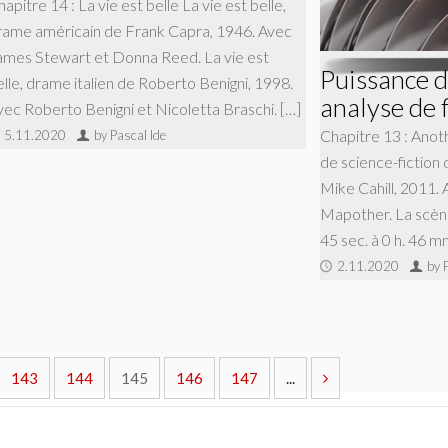
apitre 14 : La vie est belle La vie est belle,
rame américain de Frank Capra, 1946. Avec
ames Stewart et Donna Reed. La vie est
Puissance de
elle, drame italien de Roberto Benigni, 1998.
analyse de 
vec Roberto Benigni et Nicoletta Braschi. […]
Chapitre 13 : Anot
5.11.2020
by Pascal Ide
de science-fiction
Mike Cahill, 2011. 
Mapother. La scène
45 sec. à 0 h. 46 mn
2.11.2020
by 
143
144
145
146
147
...