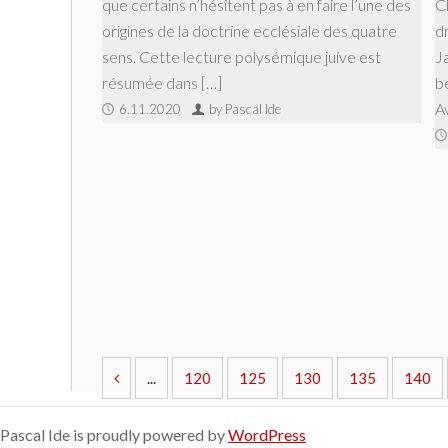
Ch
que certains n’hésitent pas à en faire l’une des
d
origines de la doctrine ecclésiale des quatre
J
sens. Cette lecture polysémique juive est
b
résumée dans […]
A
6.11.2020
by Pascal Ide
...
120
125
130
135
140
Pascal Ide is proudly powered by
WordPress