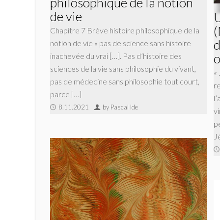
philosophique de la notion
de vie
U
(
Chapitre 7 Brève histoire philosophique de la
d
notion de vie « pas de science sans histoire
o
inachevée du vrai […]. Pas d’histoire des
sciences de la vie sans philosophie du vivant,
« 
pas de médecine sans philosophie tout court,
r
parce […]
l’
8.11.2021
by Pascal Ide
v
pe
J