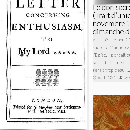
Le don secr
(Trait d’un
novembre 2
dimanche d
« J’ai bien connu à
raconte Maurice Zund
l’Église. Il pensait 
serait fini. Il me di
serait trop beau […
6.11.2021
by 