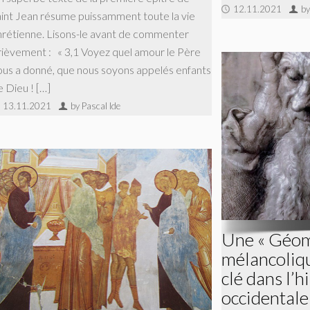
12.11.2021
by
aint Jean résume puissamment toute la vie
hrétienne. Lisons-le avant de commenter
rièvement : « 3,1 Voyez quel amour le Père
ous a donné, que nous soyons appelés enfants
e Dieu ! […]
13.11.2021
by Pascal Ide
Une « Géom
mélancoliq
clé dans l’h
occidentale