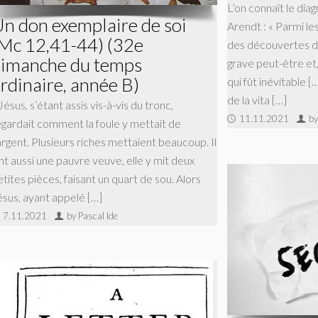
L’on connaît le di
n don exemplaire de soi
Arendt : « Parmi le
Mc 12,41-44) (32e
des découvertes de
imanche du temps
grave peut-être et
rdinaire, année B)
qui fût inévitable [
de la vita […]
Jésus, s’étant assis vis-à-vis du tronc,
11.11.2021
by
egardait comment la foule y mettait de
argent. Plusieurs riches mettaient beaucoup. Il
int aussi une pauvre veuve, elle y mit deux
tites pièces, faisant un quart de sou. Alors
ésus, ayant appelé […]
7.11.2021
by Pascal Ide