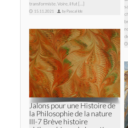
transformiste. Voire, il fut […]
s
15.11.2021
by Pascal Ide
c
b
n
d
Jalons pour une Histoire de
la Philosophie de la nature
III-7 Brève histoire