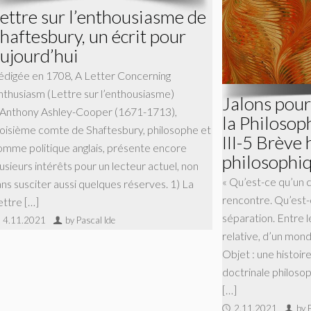
ettre sur l’enthousiasme de
haftesbury, un écrit pour
ujourd’hui
édigée en 1708, A Letter Concerning
nthusiasm (Lettre sur l’enthousiasme)
Jalons pour
’Anthony Ashley-Cooper (1671-1713),
la Philosop
roisième comte de Shaftesbury, philosophe et
III-5 Brève 
omme politique anglais, présente encore
philosophiq
usieurs intérêts pour un lecteur actuel, non
« Qu’est-ce qu’u
ans susciter aussi quelques réserves. 1) La
rencontre. Qu’est-
ettre […]
séparation. Entre l
4.11.2021
by Pascal Ide
relative, d’un mond
Objet : une histoir
doctrinale philoso
[…]
2.11.2021
by 