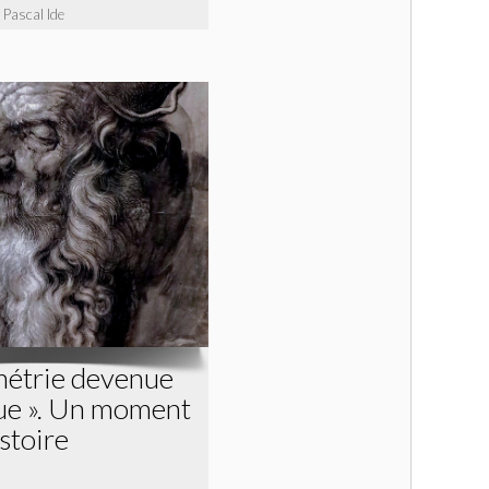
 Pascal Ide
étrie devenue
ue ». Un moment
istoire