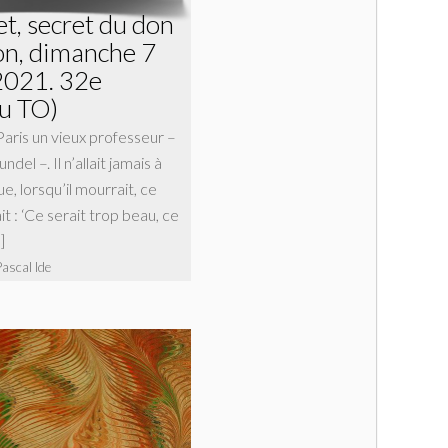
et, secret du don
ion, dimanche 7
021. 32e
u TO)
 Paris un vieux professeur –
el –. Il n’allait jamais à
que, lorsqu’il mourrait, ce
sait : ‘Ce serait trop beau, ce
]
Pascal Ide