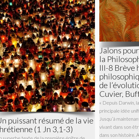
Jalons pour
la Philosop
III-8 Brève 
philosophiq
de l’évoluti
Cuvier, Buf
« Depuis Darwin, la
principale idée unifi
n puissant résumé de la vie
Jusqu’à maintenant
vivant dans son êtr
hrétienne (1 Jn 3,1-3)
dans son histoire. 
n superbe texte de la première épître de