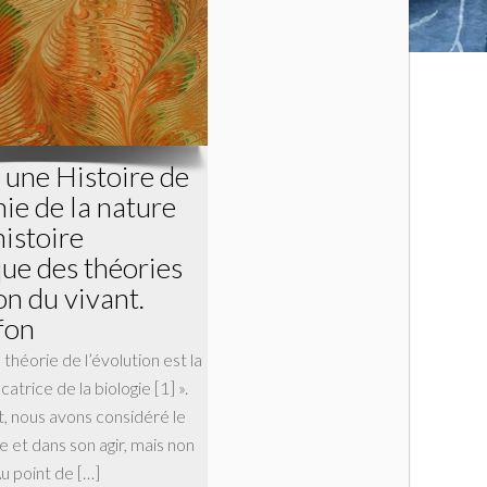
 une Histoire de
hie de la nature
histoire
ue des théories
on du vivant.
fon
 théorie de l’évolution est la
catrice de la biologie [1] ».
, nous avons considéré le
e et dans son agir, mais non
Au point de […]