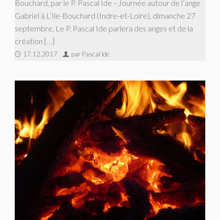
Bouchard, par le P. Pascal Ide –Journée autour de l’ange
Gabriel à L’Ile-Bouchard (Indre-et-Loire), dimanche 27
septembre. Le P. Pascal Ide parlera des anges et de la
création […]
17.12.2017
par Pascal Ide