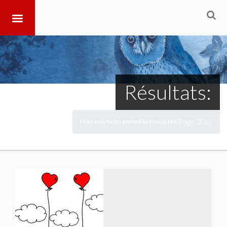
Résultats:
(Page 206)
Home
Articles posted by Pascal Ide
>