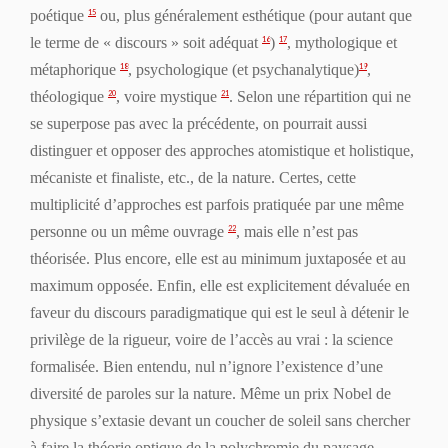
poétique
ou, plus généralement esthétique (pour autant que
15
le terme de « discours » soit adéquat
)
, mythologique et
16
17
métaphorique
, psychologique (et psychanalytique)
,
18
19
théologique
, voire mystique
. Selon une répartition qui ne
20
21
se superpose pas avec la précédente, on pourrait aussi
distinguer et opposer des approches atomistique et holistique,
mécaniste et finaliste, etc., de la nature. Certes, cette
multiplicité d’approches est parfois pratiquée par une même
personne ou un même ouvrage
, mais elle n’est pas
22
théorisée. Plus encore, elle est au minimum juxtaposée et au
maximum opposée. Enfin, elle est explicitement dévaluée en
faveur du discours paradigmatique qui est le seul à détenir le
privilège de la rigueur, voire de l’accès au vrai : la science
formalisée. Bien entendu, nul n’ignore l’existence d’une
diversité de paroles sur la nature. Même un prix Nobel de
physique s’extasie devant un coucher de soleil sans chercher
à faire la théorie optique de la polychromie du paysage…