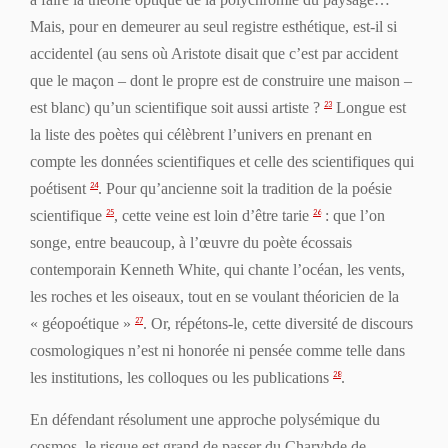
Mais, pour en demeurer au seul registre esthétique, est-il si
accidentel
(au sens où Aristote disait que c’est
par accident
que le maçon – dont le propre est de construire une maison –
est blanc) qu’un scientifique soit aussi artiste ?
Longue est
23
la liste des poètes qui célèbrent l’univers en prenant en
compte les données scientifiques et celle des scientifiques qui
poétisent
. Pour qu’ancienne soit la tradition de la poésie
24
scientifique
, cette veine est loin d’être tarie
: que l’on
25
26
songe, entre beaucoup, à l’œuvre du poète écossais
contemporain Kenneth White, qui chante l’océan, les vents,
les roches et les oiseaux, tout en se voulant théoricien de la
« géopoétique »
. Or, répétons-le, cette diversité de discours
27
cosmologiques n’est ni honorée ni pensée comme telle dans
les institutions, les colloques ou les publications
.
28
En défendant résolument une approche polysémique du
cosmos, le risque est grand de passer du Charybde de