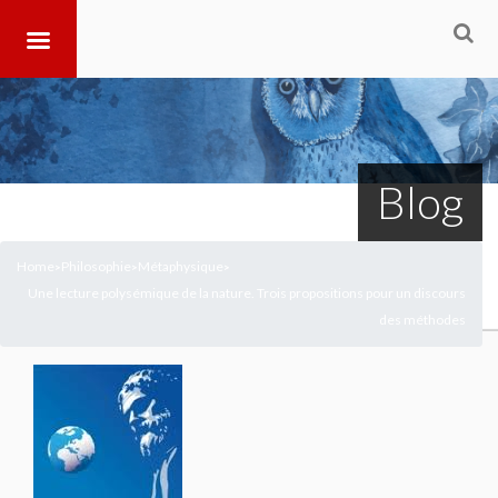
Blog
Home
Philosophie
Métaphysique
>
>
>
Une lecture polysémique de la nature. Trois propositions pour un discours
des méthodes