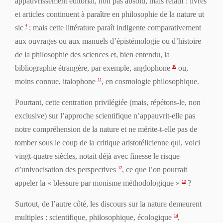
appauvrissement éditorial, non pas absolu, mais relatif : livres
et articles continuent à paraître en philosophie de la nature
ut
sic
; mais cette littérature paraît indigente comparativement
9
aux ouvrages ou aux manuels d’épistémologie ou d’histoire
de la philosophie des sciences et, bien entendu, la
bibliographie étrangère, par exemple, anglophone
ou,
10
moins connue, italophone
, en cosmologie philosophique.
11
Pourtant, cette centration privilégiée (mais, répétons-le, non
exclusive) sur l’approche scientifique n’appauvrit-elle pas
notre compréhension de la nature et ne mérite-t-elle pas de
tomber sous le coup de la critique aristotélicienne qui, voici
vingt-quatre siècles, notait déjà avec finesse le risque
d’univocisation des perspectives
, ce que l’on pourrait
12
appeler la « blessure par monisme méthodologique »
?
13
Surtout, de l’autre côté, les discours sur la nature demeurent
multiples : scientifique, philosophique, écologique
,
14