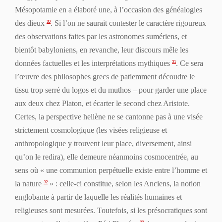
Mésopotamie en a élaboré une, à l’occasion des généalo­gies
des dieux
. Si l’on ne saurait contester le caractère rigoureux
30
des observations faites par les astronomes sumériens, et
bientôt babyloniens, en revanche, leur discours mêle les
données factuelles et les interprétations mythiques
. Ce sera
31
l’œuvre des philosophes grecs de patiemment découdre le
tissu trop serré du
logos
et du
muthos
– pour garder une place
aux deux chez Platon, et écarter le second chez Aristote.
Certes, la perspective hellène ne se cantonne pas à une visée
strictement cosmologique (les visées religieuse et
anthropologique y trouvent leur place, diversement, ainsi
qu’on le redira), elle demeure néanmoins
cosmocentrée
, au
sens où « une communion perpétuelle existe entre l’homme et
la nature
» : celle-ci constitue, selon les
Anciens
, la notion
32
englobante à partir de laquelle les réalités humaines et
religieuses sont mesurées. Toutefois, si les présocratiques sont