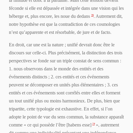
la finitude et donc à la partialité. Mais cette tension devient
féconde si elle est dépassée et intégrée dans une vision qui les
héberge et, plus encore, les noue du dedans
. Autrement dit,
78
notre hypothèse est que la contradiction de ces cosmologies
n’est qu’apparente et est résorbable,
de jure
et
de facto
.
En droit
, car une est la nature ; unifié devrait donc être le
discours sur celle-ci. Plus précisément, la distinction des trois
perspectives se fonde sur un triple constat de sens commun :
1. nous observons dans le monde des entités et des
événements distincts ; 2. ces entités et ces événements
peuvent se décomposer en unités plus élémentaires ; 3. ces
entités et ces événements sont corrélés entre elles et forment
un tout unifié plus ou moins harmonieux. De plus, bien que
tripartite, cette typologie est exhaustive. En effet, si l’on
adopte le point de vue du sens commun, la substance apparaît
comme « ce qui possède l’être [
habens esse
]
», autrement
79
dit comme une individualité présentant une indépendance