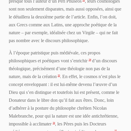
presque tous l’auteur d’un
Péri Phuséos
, leurs cosmologies
33
sont non seulement disparates, mais aussi opposées, ainsi que
le détaillera la deuxième partie de l’article. Enfin, l’on doit,
aux Grecs comme aux Latins, une approche poétique de la
nature – par exemple, idéalisée chez un Virgile – qui ne fait
pas nombre avec le discours philosophique.
À l’époque patristique puis
médiévale
, ces propos
philosophiques et poétiques vont s’enrichir
d’un discours
34
théologique, précisément d’une théologie non pas de la
nature, mais de la
création
. En effet, le cosmos n’est plus le
35
concept enveloppant : il est lui-même devenu l’œuvre d’un
Dieu qui s’en distingue et toutefois lui est présent, comme le
Donateur
dans
le libre don qu’il fait aux êtres. Donc, loin
d’adhérer à la posture du philosophe chrétien Nicolas
Malebranche, pour qui la nature est une idée antichrétienne,
impossible à acclimater
, les Pères puis les Docteurs
36
37