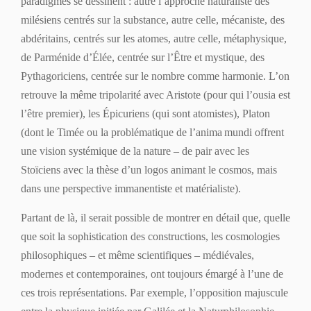
paradigmes se dessinent : autre l’approche naturaliste des
milésiens centrés sur la substance, autre celle, mécaniste, des
ab­déritains, centrés sur les atomes, autre celle, métaphysique,
de Parménide d’Élée, centrée sur l’Être et mystique, des
Pythagoriciens, centrée sur le nombre comme harmonie. L’on
retrouve la même tripolarité avec Aristote (pour qui l’
ousia
est
l’être premier), les Épicuriens (qui sont atomistes), Platon
(dont le
Timée
ou la problématique de l’
anima
mundi
offrent
une vision systémique de la nature – de pair avec les
Stoïciens avec la thèse d’un
logos
animant le cosmos, mais
dans une perspective immanentiste et matérialiste).
Partant de là, il serait possible de montrer en détail que, quelle
que soit la sophistication des constructions, les cosmologies
philosophiques – et même scientifiques – médiévales,
modernes et contemporaines, ont toujours émargé à l’une de
ces trois représentations. Par exemple, l’opposition majuscule