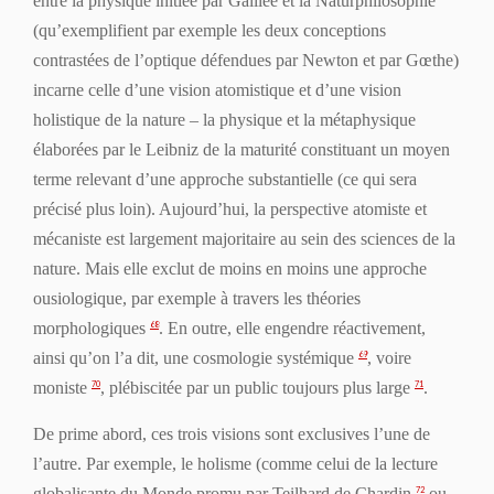
entre la physique initiée par Galilée et la
Naturphilosophie
(qu’exemplifient par exemple les deux conceptions
contrastées de l’optique défendues par Newton et par Gœthe)
incarne celle d’une vision atomistique et d’une vision
holistique de la nature – la physique et la métaphysique
élaborées par le Leibniz de la maturité constituant un moyen
terme relevant d’une approche substantielle (ce qui sera
précisé plus loin). Aujourd’hui, la perspective atomiste et
mécaniste est largement majoritaire au sein des sciences de la
nature. Mais elle exclut de moins en moins une approche
ousiologique, par exemple à travers les théories
morphologiques
. En outre, elle engendre réactivement,
68
ainsi qu’on l’a dit, une cosmologie systémique
, voire
69
moniste
, plébiscitée par un public toujours plus large
.
70
71
De prime abord, ces trois visions sont exclusives l’une de
l’autre. Par exemple, le holisme (comme celui de la lecture
globalisante du Monde promu par Teilhard de Chardin
ou
72