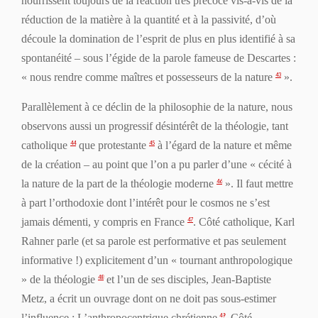
nourrissent toujours de la réaction très précoce vis-à-vis de la
réduction de la matière à la quantité et à la passivité, d’où
découle la domination de l’esprit de plus en plus identifié à sa
spontanéité – sous l’égide de la parole fameuse de Descartes :
« nous rendre comme maîtres et pos­sesseurs de la nature
».
43
Parallèlement à ce déclin de la philosophie de la nature, nous
observons aussi un progressif désintérêt de la
théologie
, tant
catholique
que protestante
à l’égard de la nature et même
44
45
de la création – au point que l’on a pu parler d’une « cécité à
la nature de la part de la théologie moderne
». Il faut mettre
46
à part l’orthodoxie dont l’intérêt pour le cosmos ne s’est
jamais démenti, y compris en France
. Côté catholique, Karl
47
Rahner parle (et sa parole est performative et pas seulement
informative !) explicitement d’un « tournant anthropologique
» de la théologie
et l’un de ses disciples, Jean-Baptiste
48
Metz, a écrit un ouvrage dont on ne doit pas sous-estimer
l’influence :
L’anthropocentrique chrétienne
. Côté
49