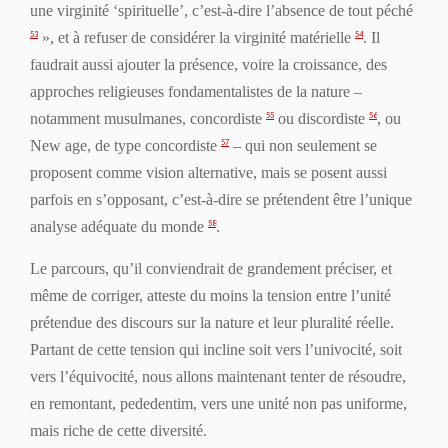
une virginité ‘spirituelle’, c’est-à-dire l’absence de tout péché
», et à refuser de considérer la virginité matérielle
. Il
53
54
faudrait aussi ajouter la présence, voire la croissance, des
approches religieuses fondamentalistes de la nature –
notamment musulmanes, concordiste
ou discordiste
, ou
55
56
New age, de type concordiste
– qui non seulement se
57
proposent comme vision alternative, mais se posent aussi
parfois en s’opposant, c’est-à-dire se prétendent être l’unique
analyse adéquate du monde
.
58
Le parcours, qu’il conviendrait de grandement préciser, et
même de corriger, atteste du moins la tension entre l’unité
prétendue des discours sur la nature et leur pluralité réelle.
Partant de cette tension qui incline soit vers l’univocité, soit
vers l’équivocité, nous allons maintenant tenter de résoudre,
en remontant,
pededentim
, vers une unité non pas uniforme,
mais riche de cette diversité.