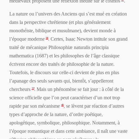
médiévaux proposent une réflexion inédite sur le cosmos
.
La
nature
ou l’
univers
des Anciens qui s’est mué en
création
dans la perspective chrétienne (et plus généralement
monothéiste, biblique et musulmane), devient
monde
à
l’époque
moderne
. Certes, Isaac Newton intitule son grand
38
traité de mécanique
Philosophiæ naturalis principia
mathematica
(1687) et les philosophes de l’âge classique
écrivent encore des traités de philosophie de la nature.
Toutefois, le discours sur celle-ci devient de plus en plus
l’apanage des seuls savants qui, bientôt, s’appelleront
chercheurs
. Mais un phénomène se fait jour : à côté de la
39
science officielle que l’on peut caractériser d’un mot trop
rapide par son mécanisme
, se lèvent
par réaction
d’autres
40
types d’approche de la nature, d’ordre poétique,
apologétique, symbolique, philosophique. Notamment, à
l’époque romantique et dans cette ambiance, il naît une vaste