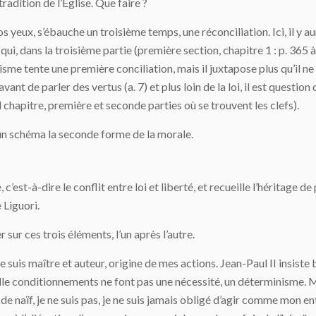
radition de l’Église. Que faire ?
s yeux, s’ébauche un troisième temps, une réconciliation. Ici, il y au
 qui, dans la troisième partie (première section, chapitre 1 : p. 365 à
e tente une première conciliation, mais il juxtapose plus qu’il ne 
avant de parler des vertus (a. 7) et plus loin de la loi, il est question 
chapitre, première et seconde parties où se trouvent les clefs).
un schéma la seconde forme de la morale.
, c’est-à-dire le conflit entre loi et liberté, et recueille l’héritage de
 Liguori.
r sur ces trois éléments, l’un après l’autre.
e je suis maître et auteur, origine de mes actions. Jean-Paul II insist
ille conditionnements ne font pas une nécessité, un déterminisme. 
 de naïf, je ne suis pas, je ne suis jamais obligé d’agir comme mon