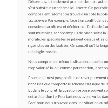
Désormais, le fondement premier de notre action 
s’est substitué un schéma loi-liberté. On pourrait
composaient l’atome : on trouve d’un côté le pôle 
conscience
. Par exemple, face à un conflit dans so
conscience arbitrera et décidera de l’attitude à 
sont multipliés, accordant plus de place soit à la li
morale, les spécialistes se jetaient dessus et, selon
rigoristes ou des laxistes. On conçoit qu’à la lon
théologie morale.
Nous comprenons mieux la situation actuelle : on p
trop valorisé la loi ; comme par réaction, le secon
Pourtant, il n’est pas possible de rayer purement
richesses que comporte le schéma classique de la m
Et dans le concret, la question se pose souvent sou
cette situation ? » Pourtant nous avons vu les dange
Bref, nous nous trouvons dans une situation au mi