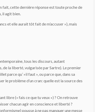
 En fait, cette dernière réponse est toute proche de
 il agit bien.
cs et elle aurait tôt fait de m’accuser »), mais
ontemporaine, tous les discours, autant
 de la liberté, vulgarisée par Sartre). Le premier
billet parce qu’ »il faut », ou parce que, dans sa
usser le problème d’un cran: quelle est la source des
fant libre (« fais ce que tu veux ») ? On retrouve
laisser chacun agir en conscience et liberté ?
e conformisme) pousse à ne pas manquer une messe