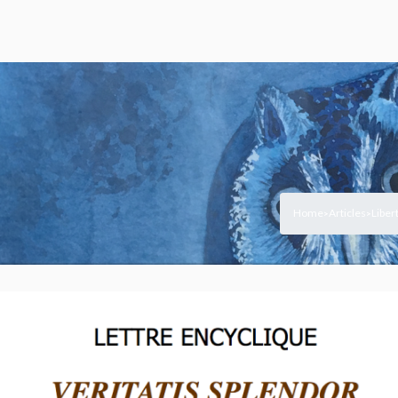
Home
Articles
Liber
>
>