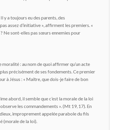
? Il y a toujours eu des parents, des
pas assez d’initiative », affirment les premiers. «
lit ? Ne sont-elles pas sœurs ennemies pour
de moralité : au nom de quoi affirmer qu’un acte
, et plus précisément de ses fondements. Ce premier
 à Jésus : « Maître, que dois-je faire de bon
prime abord, il semble que c’est la morale de la loi
e, observe les commandements ». (Mt 19, 17). En
ordieux, improprement appelée parabole du fils
 (morale de la loi).