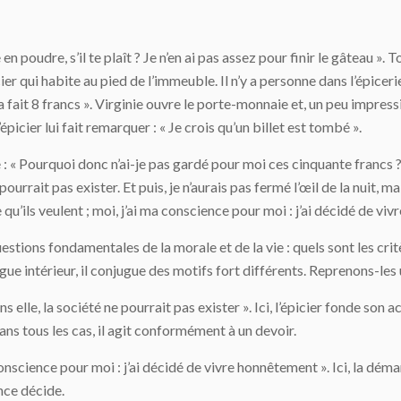
 en poudre, s’il te plaît ? Je n’en ai pas assez pour finir le gâteau 
cier qui habite au pied de l’immeuble. Il n’y a personne dans l’épice
a fait 8 francs ». Virginie ouvre le porte-monnaie et, un peu impres
épicier lui fait remarquer : « Je crois qu’un billet est tombé ».
oge : « Pourquoi donc n’ai-je pas gardé pour moi ces cinquante francs
pourrait pas exister. Et puis, je n’aurais pas fermé l’œil de la nuit, m
ce qu’ils veulent ; moi, j’ai ma conscience pour moi : j’ai décidé de vi
 questions fondamentales de la morale et de la vie : quels sont les cr
e intérieur, il conjugue des motifs fort différents. Reprenons-les u
s elle, la société ne pourrait pas exister ». Ici, l’épicier fonde son a
ans tous les cas, il agit conformément à un devoir.
a conscience pour moi : j’ai décidé de vivre honnêtement ». Ici, la dé
ence décide.