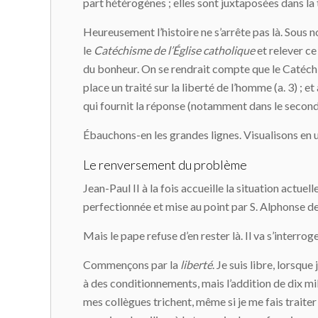
part hétérogènes ; elles sont juxtaposées dans la t
Heureusement l’histoire ne s’arrête pas là. Sous no
le
Catéchisme de l’Église catholique
et relever ce
du bonheur. On se rendrait compte que le Catéchism
place un traité sur la liberté de l’homme (a. 3) ; et 
qui fournit la réponse (notamment dans le second 
Ébauchons-en les grandes lignes. Visualisons en 
Le renversement du problème
Jean-Paul II à la fois accueille la situation actuelle
perfectionnée et mise au point par S. Alphonse de
Mais le pape refuse d’en rester là. Il va s’interroge
Commençons par la
liberté
. Je suis libre, lorsqu
à des conditionnements, mais l’addition de dix m
mes collègues trichent, même si je me fais traiter