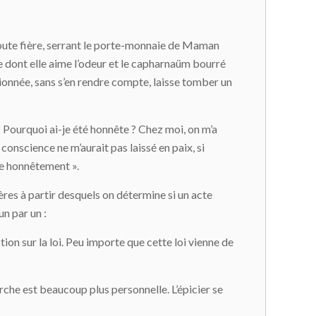
». Toute fière, serrant le porte-monnaie de Maman
rie dont elle aime l’odeur et le capharnaüm bourré
sionnée, sans s’en rendre compte, laisse tomber un
 ? Pourquoi ai-je été honnête ? Chez moi, on m’a
a conscience ne m’aurait pas laissé en paix, si
vre honnêtement ».
itères à partir desquels on détermine si un acte
n par un :
ction sur la loi. Peu importe que cette loi vienne de
marche est beaucoup plus personnelle. L’épicier se