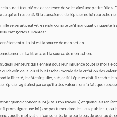
; cela aurait troublé ma conscience de voler ainsi une petite fille ».
 ce qui est ressenti. Si la conscience de l’épicier ne lui reproche rien,
mille se serait peut-être rendu compte qu’il manquait cinquante fran
deux catégories suivantes :
honnêtement ». La loi est la source de mon action.
 honnêtement ». La liberté est la source de mon action.
, deux penseurs qui tiennent sous leur influence toute la morale c
u devoir, de la loi) et Nietzsche (morale de la création des valeurs,
ond la liberté, le côté singulier, subjectif. L’épicier doit-il rendre le 
que l’épicier agit ainsi parce qu’il a des valeurs, on n’a fait que repo
on : quand énoncer la loi (« fais ton travail ») et quand laisser l’en
ut-il promulguer une loi (« ne pas fumer dans les lieux publics ») ou 
nne : quelle motivation (consciente, je ne parle pas de peur ou d