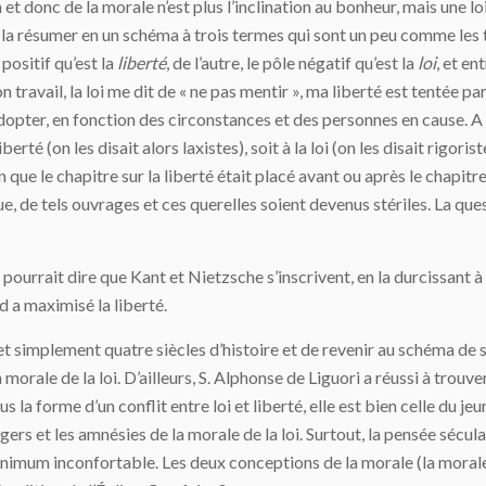
et donc de la morale n’est plus l’inclination au bonheur, mais une
 la résumer en un schéma à trois termes qui sont un peu comme les tr
positif qu’est la
liberté
, de l’autre, le pôle négatif qu’est la
loi
, et en
n travail, la loi me dit de « ne pas mentir », ma liberté est tentée p
adopter, en fonction des circonstances et des personnes en cause. A 
berté (on les disait alors laxistes), soit à la loi (on les disait rigor
 que le chapitre sur la liberté était placé avant ou après le chapitre 
gue, de tels ouvrages et ces querelles soient devenus stériles. La qu
ourrait dire que Kant et Nietzsche s’inscrivent, en la durcissant à 
d a maximisé la liberté.
 et simplement quatre siècles d’histoire et de revenir au schéma de 
orale de la loi. D’ailleurs, S. Alphonse de Liguori a réussi à trouve
s la forme d’un conflit entre loi et liberté, elle est bien celle du j
rs et les amnésies de la morale de la loi. Surtout, la pensée séculari
nimum inconfortable. Les deux conceptions de la morale (la morale 