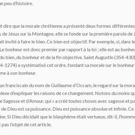
n peu d’histoire.
t dire que la morale chrétienne a présenté deux formes différentes
 de Jésus sur la Montagne, elle se fonde sur la première parole de J
 invité à faire le bien. Ce bien est objectif. Par exemple, si, dans
 Le bonheur est donc premier par rapport à la loi ; elle est au bonheu
s du bien, du bonheur et de la fin objective. Saint Augustin (354-430
-1274) a systématisé cet ordre, fondant sa morale sur le bonheur (
mme à son bonheur.
’un franciscain du nom de Guillaume d’Occam, le regard sur la mora
complexe d’expliquer les raisons de ce changement. Notons du moins q
Sagesse et d’Amour, qui « a créé toutes choses avec sagesse et pa
l de Dieu est sa puissance. Dieu est puissance absolue et infinie. C
ine. Si Dieu décidait que le blasphème était vertueux, dit-il, l’hom
pas l’objet de cet article.