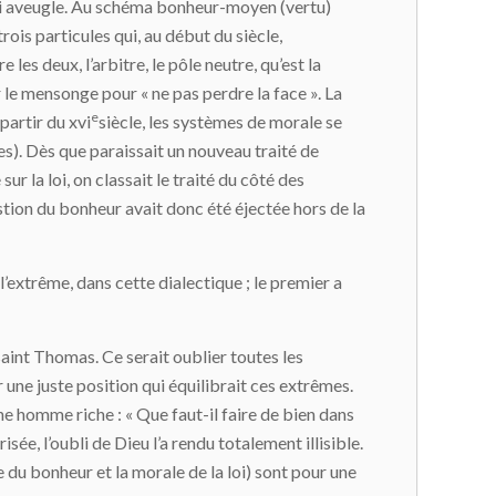
 loi aveugle. Au schéma bonheur-moyen (vertu)
ois particules qui, au début du siècle,
tre les deux, l’arbitre, le pôle neutre, qu’est la
ar le mensonge pour « ne pas perdre la face ». La
e
partir du xvi
siècle, les systèmes de morale se
istes). Dès que paraissait un nouveau traité de
sur la loi, on classait le traité du côté des
estion du bonheur avait donc été éjectée hors de la
l’extrême, dans cette dialectique ; le premier a
saint Thomas. Ce serait oublier toutes les
r une juste position qui équilibrait ces extrêmes.
eune homme riche : « Que faut-il faire de bien dans
sée, l’oubli de Dieu l’a rendu totalement illisible.
du bonheur et la morale de la loi) sont pour une