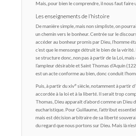
Mais, pour bien le comprendre, il nous faut faire u
Les enseignements de l’histoire
De manière simple, mais non simpliste, on pourrai
un chemin vers le bonheur. Centrée sur le discours
accéder au bonheur promis par Dieu, l’homme était
c’est que le mensonge détruit le bien de la vérité.
se structure donc, non pas à partir de la Loi, mai
l’ampleur désirable et Saint Thomas d’Aquin (1224
est un acte conforme au bien, donc conduit l’ho
e
Puis, à partir du xiv
siècle, notamment à partir d
accordée à la loi et à la liberté. Il serait trop 
Thomas, Dieu apparaît d’abord comme un Dieu de 
eucharistique. Pour Guillaume, l’attribut essentie
mais est décision arbitraire de sa liberté souvera
du regard que nous portons sur Dieu. Mais là n’est 