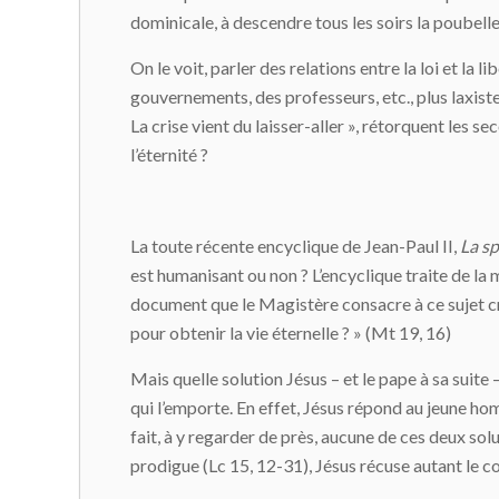
dominicale, à descendre tous les soirs la poubelle, 
On le voit, parler des relations entre la loi et la l
gouvernements, des professeurs, etc., plus laxistes 
La crise vient du laisser-aller », rétorquent les 
l’éternité ?
La toute récente encyclique de Jean-Paul II,
La sp
est humanisant ou non ? L’encyclique traite de la 
document que le Magistère consacre à ce sujet cr
pour obtenir la vie éternelle ? » (Mt 19, 16)
Mais quelle solution Jésus – et le pape à sa suite –
qui l’emporte. En effet, Jésus répond au jeune h
fait, à y regarder de près, aucune de ces deux so
prodigue (Lc 15, 12-31), Jésus récuse autant le com