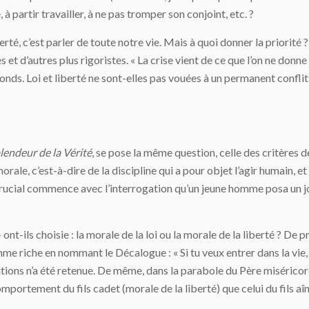
à partir travailler, à ne pas tromper son conjoint, etc. ?
iberté, c’est parler de toute notre vie. Mais à quoi donner la priorité 
et d’autres plus rigoristes. « La crise vient de ce que l’on ne donne 
seconds. Loi et liberté ne sont-elles pas vouées à un permanent conf
lendeur de la Vérité
, se pose la même question, celle des critères 
morale, c’est-à-dire de la discipline qui a pour objet l’agir humain
ucial commence avec l’interrogation qu’un jeune homme posa un jour
 ont-ils choisie : la morale de la loi ou la morale de la liberté ? De 
omme riche en nommant le Décalogue : « Si tu veux entrer dans la vi
lutions n’a été retenue. De même, dans la parabole du Père miséric
portement du fils cadet (morale de la liberté) que celui du fils aîné