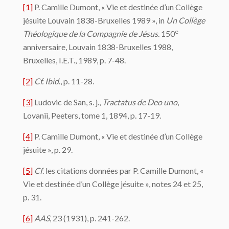
[1]
P. Camille Dumont, « Vie et destinée d’un Collège
jésuite Louvain 1838-Bruxelles 1989 », in
Un Collège
e
Théologique de la Compagnie de Jésus
. 150
anniversaire, Louvain 1838-Bruxelles 1988,
Bruxelles, I.E.T., 1989, p. 7-48.
[2]
Cf. Ibid
., p. 11-28.
[3]
Ludovic de San, s. j.,
Tractatus de Deo uno
,
Lovanii, Peeters, tome 1, 1894, p. 17-19.
[4]
P. Camille Dumont, « Vie et destinée d’un Collège
jésuite », p. 29.
[5]
Cf
. les citations données par P. Camille Dumont, «
Vie et destinée d’un Collège jésuite », notes 24 et 25,
p. 31.
[6]
AAS
, 23 (1931), p. 241-262.