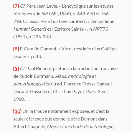
[7]
Cf
. Père Jean Levie, « L’encyclique sur les études
bibliques », in
NRT
68 (1946), p. 648-670 et 766-
798. Cf. aussi Père Gustave Lambert, « L’encyclique
Humani Generis
et l’Écriture Sainte », in
NRT
73
(1951), p. 225-243.
[8]
P. Camille Dumont, « Vie et destinée d’un Collège
jésuite », p. 43.
[9]
Cf
. Paul Ricoeur, préface à la traduction française
de Rudolf Bultmann,
Jésus, mythologie et
démythologisation
, trad. Florence Freyss, Samuel
Durand-Gasselin et Christian Payot, Paris, Seuil,
1968.
[10]
On la trouve notamment exposée, et c’est la
seule référence que donne le père Dumont dans
Albert Chapelle,
Objet et méthode de la théologie
,