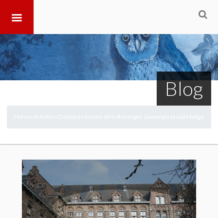
Blog
Home
Articles
L’histoire récente de la théologie. L’exemple jésuite belge
>
>