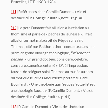
Bruxelles, I.E.T., 1983-1984.
[11]
Références chez Camille Dumont, « Vie et
destinée d’un Collège jésuite », note 39, p. 40.
[12]
Le père Dumont fait allusion à la relation au
thomisme et parle de « péchés de jeunesse ». Il fait
allusion au mot maladroit de Péguy sur saint
Thomas, cité par Balthasar, hors contexte, dans son
premier grand ouvrage théologique,
Présence et
pensée
: « un grand docteur, considéré, célébré,
consacré, canonisé, enterré ». D’où l’impression,
fausse, de reléguer saint Thomas au musée au nom
du mot que le Père Labourdette prêtait au Père
Bouillard : « Une théologie qui n’est pas ‘actuelle’ est
une théologie fausse » (P. Camille Dumont, « Vie et
destinée d’un Collège jésuite », p. 41).
[13]
P. Camille Dumont, « Vie et destinée d’un