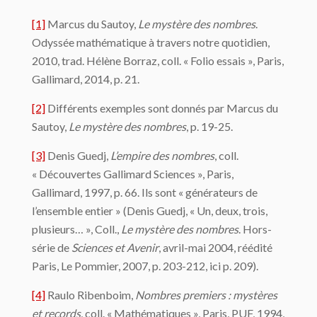
[1]
Marcus du Sautoy,
Le mystère des nombres
.
Odyssée mathématique à travers notre quotidien,
2010, trad. Hélène Borraz, coll. « Folio essais », Paris,
Gallimard, 2014, p. 21.
[2]
Différents exemples sont donnés par Marcus du
Sautoy,
Le mystère des nombres
, p. 19-25.
[3]
Denis Guedj,
L’empire des nombres
, coll.
« Découvertes Gallimard Sciences », Paris,
Gallimard, 1997, p. 66. Ils sont « générateurs de
l’ensemble entier » (Denis Guedj, « Un, deux, trois,
plusieurs… », Coll.,
Le mystère des nombres
. Hors-
série de
Sciences et Avenir
, avril-mai 2004, réédité
Paris, Le Pommier, 2007, p. 203-212, ici p. 209).
[4]
Raulo Ribenboim,
Nombres premiers : mystères
et records
, coll. « Mathématiques », Paris, PUF, 1994,