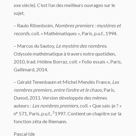
xxe siècle). C’est l’un des meilleurs ouvrages sur le
sujet.
– Raulo Ribenboim,
Nombres premiers : mystères et
records
, coll. « Mathématiques », Paris, p.u.f., 1994.
– Marcus du Sautoy,
Le mystère des nombres
.
Odyssée mathématique à travers notre quotidien,
2010, trad. Hélène Borraz, coll. « Folio essais », Paris,
Gallimard, 2014.
– Gérald Tenenbaum et Michel Mendès France,
Les
nombres premiers, entre l’ordre et le chaos
, Paris,
Dunod, 2011. Version développée des mêmes
auteurs :
Les nombres premiers
, coll. « Que sais-je ? »
2
n° 571, Paris, p.u.f.,
1997. Contient un chapitre sur la
fonction zêta de Riemann.
Pascal Ide