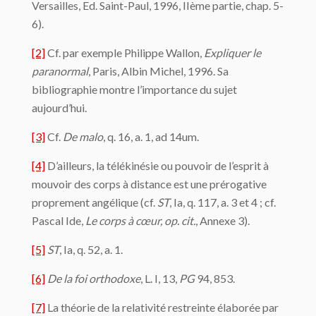
Versailles, Ed. Saint-Paul, 1996, IIème partie, chap. 5-
6).
[2]
Cf. par exemple Philippe Wallon,
Expliquer le
paranormal
, Paris, Albin Michel, 1996. Sa
bibliographie montre l’importance du sujet
aujourd’hui.
[3]
Cf.
De malo
, q. 16, a. 1, ad 14um.
[4]
D’ailleurs, la télékinésie ou pouvoir de l’esprit à
mouvoir des corps à distance est une prérogative
proprement angélique (cf.
ST
, Ia, q. 117, a. 3 et 4 ; cf.
Pascal Ide,
Le corps à cœur, op. cit.
, Annexe 3).
[5]
ST
, Ia, q. 52, a. 1.
[6]
De la foi orthodoxe
, L. I, 13,
PG
94, 853.
[7]
La théorie de la relativité restreinte élaborée par