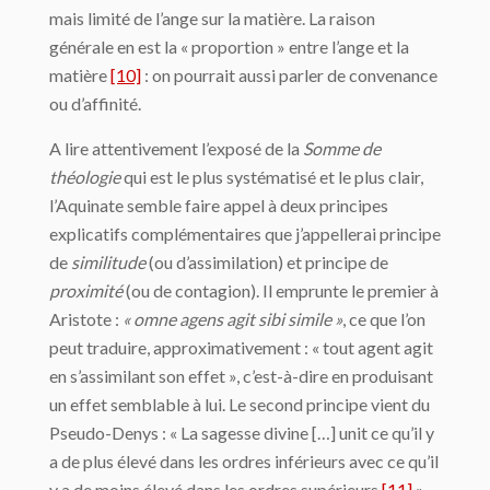
mais limité de l’ange sur la matière. La raison
générale en est la « proportion » entre l’ange et la
matière
[10]
: on pourrait aussi parler de convenance
ou d’affinité.
A lire attentivement l’exposé de la
Somme de
théologie
qui est le plus systématisé et le plus clair,
l’Aquinate semble faire appel à deux principes
explicatifs complémentaires que j’appellerai principe
de
similitude
(ou d’assimilation) et principe de
proximité
(ou de contagion). Il emprunte le premier à
Aristote :
« omne agens agit sibi simile »
, ce que l’on
peut traduire, approximativement : « tout agent agit
en s’assimilant son effet », c’est-à-dire en produisant
un effet semblable à lui. Le second principe vient du
Pseudo-Denys : « La sagesse divine […] unit ce qu’il y
a de plus élevé dans les ordres inférieurs avec ce qu’il
y a de moins élevé dans les ordres supérieurs
[11]
».