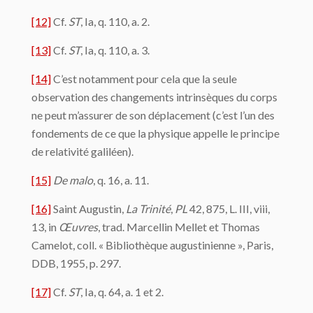
[12]
Cf.
ST
, Ia, q. 110, a. 2.
[13]
Cf.
ST
, Ia, q. 110, a. 3.
[14]
C’est notamment pour cela que la seule
observation des changements intrinsèques du corps
ne peut m’assurer de son déplacement (c’est l’un des
fondements de ce que la physique appelle le principe
de relativité galiléen).
[15]
De malo
, q. 16, a. 11.
[16]
Saint Augustin,
La Trinité
,
PL
42, 875, L. III, viii,
13, in
Œuvres
, trad. Marcellin Mellet et Thomas
Camelot, coll. « Bibliothèque augustinienne », Paris,
DDB, 1955, p. 297.
[17]
Cf.
ST
, Ia, q. 64, a. 1 et 2.