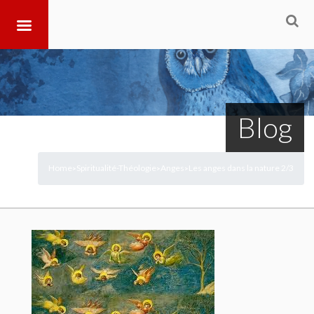
Blog
Home
Spiritualité-Théologie
Anges
Les anges dans la nature 2/3
>
>
>