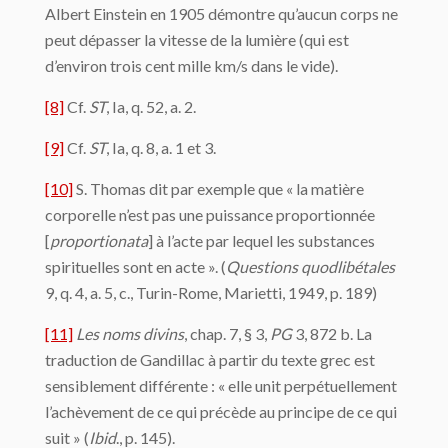
Albert Einstein en 1905 démontre qu’aucun corps ne
peut dépasser la vitesse de la lumière (qui est
d’environ trois cent mille km/s dans le vide).
[8]
Cf.
ST
, Ia, q. 52, a. 2.
[9]
Cf.
ST
, Ia, q. 8, a. 1 et 3.
[10]
S. Thomas dit par exemple que « la matière
corporelle n’est pas une puissance proportionnée
[
proportionata
] à l’acte par lequel les substances
spirituelles sont en acte ». (
Questions quodlibétales
9, q. 4, a. 5, c., Turin-Rome, Marietti, 1949, p. 189)
[11]
Les noms divins
, chap. 7, § 3,
PG
3, 872 b. La
traduction de Gandillac à partir du texte grec est
sensiblement différente : « elle unit perpétuellement
l’achèvement de ce qui précède au principe de ce qui
suit » (
Ibid
., p. 145).